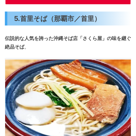
5.首里そば（那覇市／首里）
伝説的な人気を誇った沖縄そば店「さくら屋」の味を継ぐ
絶品そば
。