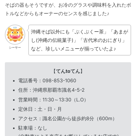
そばの器もそうですが、お冷のグラスや調味料を入れたボ
トルなどからもオーナーのセンスを感じました♪
沖縄そば以外にも「ぶくぶくー茶」「あまが
し(沖縄の伝統菓子)」「古代米のおにぎり」
など、珍しいメニューが揃っていたよ♪
シーサー
【
てんtoてん
】
電話番号：098-853-1060
住所：沖縄県那覇市識名4-5-2
営業時間：11:30～13:30（L.O）
定休日：土・日・月
アクセス：識名公園から徒歩約8分（600m）
駐車場：なし