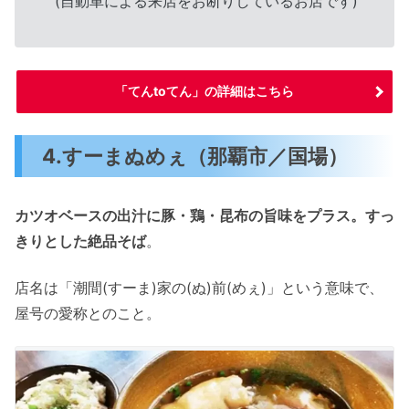
(自動車による来店をお断りしているお店です)
「てんtoてん」の詳細はこちら
4.すーまぬめぇ（那覇市／国場）
カツオベースの出汁に豚・鶏・昆布の旨味をプラス。すっ
きりとした絶品そば
。
店名は「潮間(すーま)家の(ぬ)前(めぇ)」という意味で、
屋号の愛称とのこと。