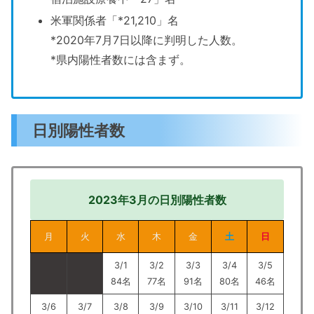
米軍関係者「*21,210」名
*2020年7月7日以降に判明した人数。
*県内陽性者数には含まず。
日別陽性者数
2023年3月の日別陽性者数
月
火
水
木
金
土
日
3/1
3/2
3/3
3/4
3/5
84名
77名
91名
80名
46名
3/6
3/7
3/8
3/9
3/10
3/11
3/12