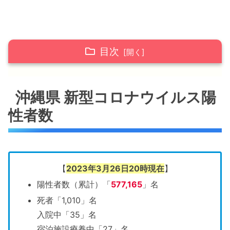
目次
沖縄県 新型コロナウイルス陽性者数
沖縄県 新型コロナウイルス陽
日別陽性者数
性者数
年代別陽性者数
沖縄県 新型コロナウイルス情報 まとめ
【
2023年3月26日20時現在
】
陽性者数（累計）「
577,165
」名
死者「1,010」名
入院中「35」名
宿泊施設療養中「27」名