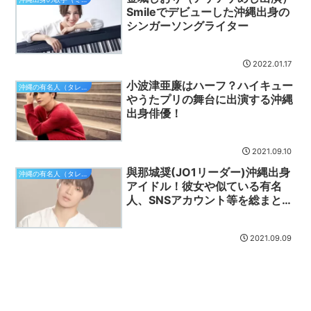
Smileでデビューした沖縄出身の
シンガーソングライター
2022.01.17
小波津亜廉はハーフ？ハイキュー
沖縄の有名人（タレント）
やうたプリの舞台に出演する沖縄
出身俳優！
2021.09.10
與那城奨(JO1リーダー)沖縄出身
沖縄の有名人（タレント）
アイドル！彼女や似ている有名
人、SNSアカウント等を総まと
め！
2021.09.09