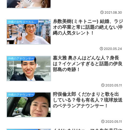
2021.08.30
糸数美樹(ミキトニー) 結婚、ラジ
沖縄の女性ローカルタレント
オの卒業と常に話題の絶えない沖
縄の人気タレント！
2020.05.24
嘉大雅 奥さんはどんな人？身長
沖縄のアナウンサー
は？イケメンすぎると話題の伊良
部島の奇跡！
2020.05.11
狩俣倫太郎 くだかまりと歌を出
沖縄のアナウンサー
している？母も有名人？琉球放送
のベテランアナウンサー！
2020.05.11