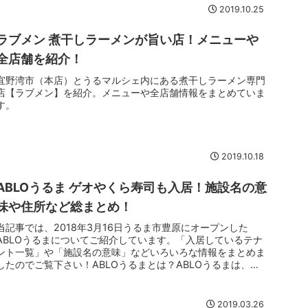
2019.10.25
ラブメン 煮干しラーメンが旨い店！メニューや
全店舗を紹介！
宜野湾市（本店）とうるマルシェ内にある煮干しラーメン専門
店【ラブメン】を紹介。メニューや全店舗情報をまとめていま
す。
2019.10.18
ABLOうるま ゲオやくら寿司も入居！施設名の意
味や住所など総まとめ！
当記事では、2018年3月16日うるま市豊原にオープンした
ABLOうるまについてご紹介しています。「入居しているテナ
ント一覧」や「施設名の意味」などいろいろな情報をまとめま
したのでご覧下さい！ABLOうるまとは？ABLOうるまは、
2018年...
2019.03.26