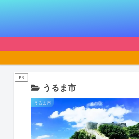
PR
うるま市
うるま市