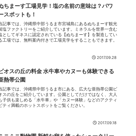
ぬちまーす工場見学！塩の名前の意味は？パワ
ースポットも！
当記事では、沖縄県中部うるま市宮城島にあるぬちまーす観光
製塩ファクトリーをご紹介しています。ミネラルを世界一含む
塩としてギネスに認定されている【ぬちまーす】を製造してい
る工場では、無料案内付きで工場見学をすることもできます。
2017.09.28
ビオスの丘の料金 水牛車やカヌーも体験できる
亜熱帯公園
当記事では、沖縄県中部うるま市にある、広大な亜熱帯公園ビ
オスの丘をご紹介しています。公園としてだけではなく、大人
も子供も楽しめる「水牛車」や「カヌー体験」などのアクティ
ビティ満載のホットスポットをご覧ください。
2017.09.18