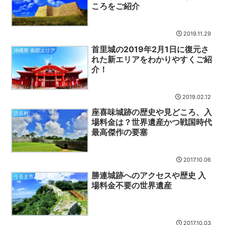
ころをご紹介
2019.11.29
首里城の2019年2月1日に復元さ
沖縄県 南部エリア
れた新エリアをわかりやすくご紹
介！
2019.02.12
座喜味城跡の歴史や見どころ、入
読谷村
場料金は？世界遺産かつ戦国時代
最高傑作の要塞
2017.10.06
勝連城跡へのアクセスや歴史 入
うるま市
場料金不要の世界遺産
2017.10.03