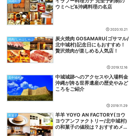
イラブー料理カナ 完全予約制の
沖縄料理
ウミヘビ&沖縄料理の名店
2020.10.21
炭火焼肉 GOSAMARU(ゴサマル/
焼肉/しゃぶしゃぶ
北中城村)記念日にもおすすめ！
贅沢焼肉が楽しめる人気店！
2019.12.16
中城城跡へのアクセスや入場料金
北中城村
沖縄が誇る世界遺産の歴史やみど
ころをご紹介
2019.11.29
羊羊 YOYO AN FACTORY(ヨウ
和菓子
ヨウアンファクトリー/北中城村)
の和菓子の値段は？おすすめメニ
ューもご紹介！