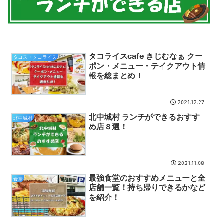
タコライスcafe きじむなぁ クー
タコス・タコライス
ポン・メニュー・テイクアウト情
報を総まとめ！
2021.12.27
北中城村 ランチができるおすす
北中城村
め店８選！
2021.11.08
最強食堂のおすすめメニューと全
食堂
店舗一覧！持ち帰りできるかなど
を紹介！