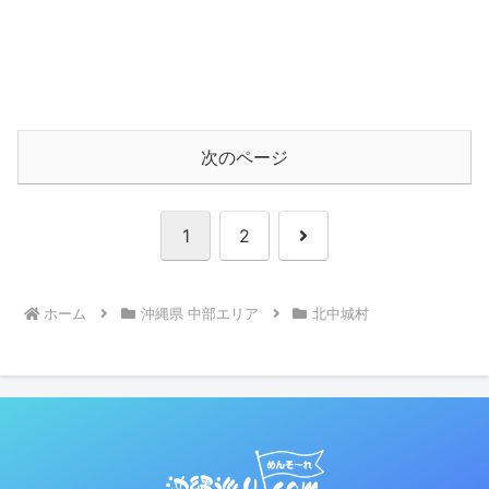
次のページ
次
1
2
へ
ホーム
沖縄県 中部エリア
北中城村