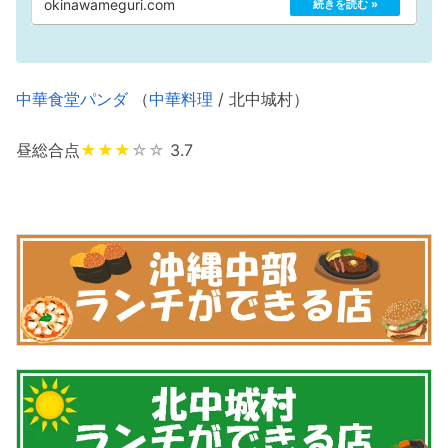
okinawameguri.com
中華食堂パンダ
（
中華料理
/ 北中城村）
昼総合点
★★★
☆☆
3.7