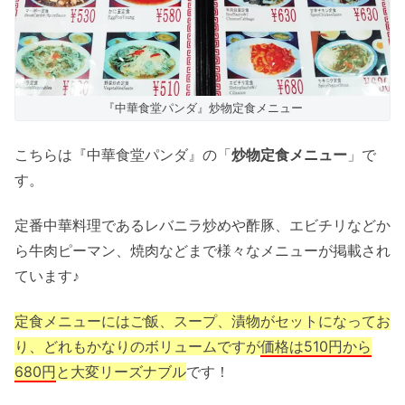
『中華食堂パンダ』炒物定食メニュー
こちらは『中華食堂パンダ』の「
炒物定食メニュー
」で
す。
定番中華料理であるレバニラ炒めや酢豚、エビチリなどか
ら牛肉ピーマン、焼肉などまで様々なメニューが掲載され
ています♪
定食メニューにはご飯、スープ、漬物がセットになってお
り、どれもかなりのボリュームですが
価格は510円から
680円
と大変リーズナブル
です！