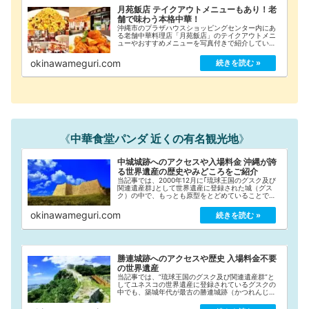
月苑飯店 テイクアウトメニューもあり！老
舗で味わう本格中華！
沖縄市のプラザハウスショッピングセンター内にあ
る老舗中華料理店「月苑飯店」のテイクアウトメニ
ューやおすすめメニューを写真付きで紹介していま
す。
okinawameguri.com
《
中華食堂パンダ 近くの有名観光地
》
中城城跡へのアクセスや入場料金 沖縄が誇
る世界遺産の歴史やみどころをご紹介
当記事では、2000年12月に｢琉球王国のグスク及び
関連遺産群｣として世界遺産に登録された城（グス
ク）の中で、もっとも原型をとどめていることでも
有名な「中城城跡（なかぐすくじょうあと）」への
アクセスや入場料金、観覧時間などをご紹介してい
okinawameguri.com
ます。
勝連城跡へのアクセスや歴史 入場料金不要
の世界遺産
当記事では、”琉球王国のグスク及び関連遺産群”と
してユネスコの世界遺産に登録されているグスクの
中でも、築城年代が最古の勝連城跡（かつれんじょ
うあと）をご紹介しています。