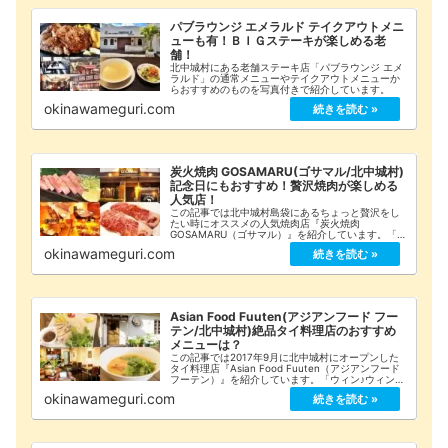
パブラウンジ エメラルド テイクアウトメニ
ューも有！ＢＩＧステーキが楽しめる老
舗！
北中城村にある老舗ステーキ店「パブラウンジ エメ
ラルド」の通常メニューやテイクアウトメニューか
らおすすめのものを写真付きで紹介しています。
okinawameguri.com
炭火焼肉 GOSAMARU(ゴサマル/北中城村)
記念日にもおすすめ！贅沢焼肉が楽しめる
人気店！
この記事では北中城村島袋にあるちょっと贅沢をし
たい時にオススメの人気焼肉店『炭火焼肉
GOSAMARU（ゴサマル）』を紹介しています。「お
すすめメニュー」や「詳細な店舗情報」をまとめて
okinawameguri.com
みましたのでご覧ください！
Asian Food Fuuten(アジアンフード フー
テン/北中城村)絶品タイ料理店のおすすめ
メニューは？
この記事では2017年9月に北中城村にオープンした
タイ料理店『Asian Food Fuuten（アジアンフード
フーテン）』を紹介しています。「ウィン♪ウィン♪
で紹介されたおすすめメニュー」や「店内の雰囲
okinawameguri.com
気」「詳細な店舗情報」をまとめてみましたのでご
覧ください！