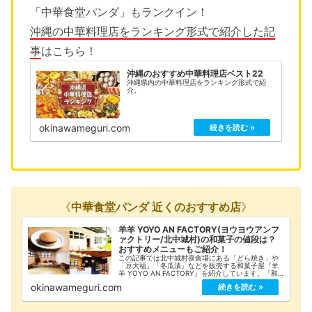
「中華食堂パンダ」もランクイン！
沖縄の中華料理店をランキング形式で紹介した記
事
はこちら！
沖縄のおすすめ中華料理店ベスト22
沖縄県内の中華料理店をランキング形式で紹
介。
okinawameguri.com
《
中華食堂パンダ 近くのおすすめ店
》
羊羊 YOYO AN FACTORY(ヨウヨウアンフ
ァクトリー/北中城村)の和菓子の値段は？
おすすめメニューもご紹介！
この記事では北中城村喜舎場にある「どら焼き」や
「豆大福」「冬瓜漬」などを販売する和菓子屋『羊
羊 YOYO AN FACTORY』を紹介しています。「和
菓子の値段」や「おすすめ商品」「詳細な店舗情
okinawameguri.com
報」をまとめてみましたのでご覧ください！