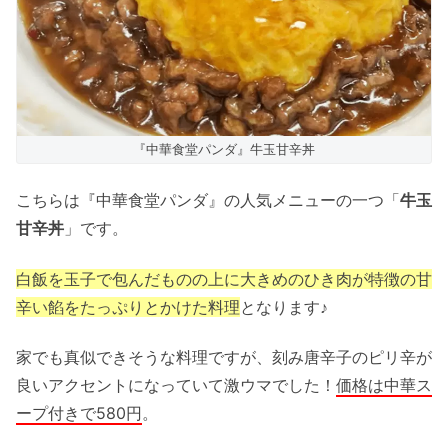
『中華食堂パンダ』牛玉甘辛丼
こちらは『中華食堂パンダ』の人気メニューの一つ「
牛玉
甘辛丼
」です。
白飯を玉子で包んだものの上に大きめのひき肉が特徴の甘
辛い餡をたっぷりとかけた料理
となります♪
家でも真似できそうな料理ですが、刻み唐辛子のピリ辛が
良いアクセントになっていて激ウマでした！
価格は中華ス
ープ付きで580円
。