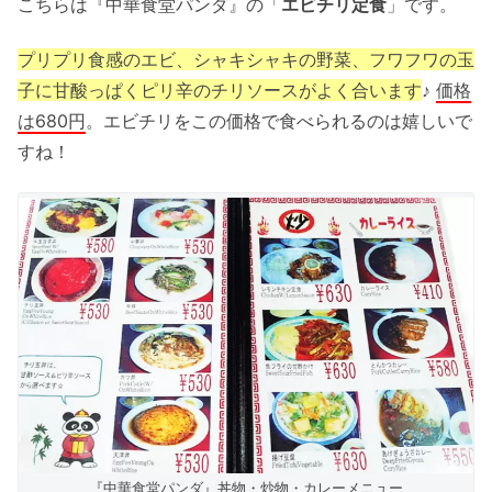
こちらは『中華食堂パンダ』の「
エビチリ定食
」です。
プリプリ食感のエビ、シャキシャキの野菜、フワフワの玉
子に甘酸っぱくピリ辛のチリソースがよく合います
♪
価格
は680円
。エビチリをこの価格で食べられるのは嬉しいで
すね！
『中華食堂パンダ』丼物・炒物・カレーメニュー