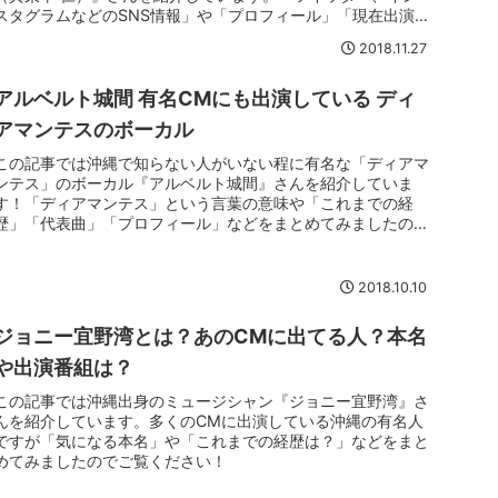
スタグラムなどのSNS情報」や「プロフィール」「現在出演中
のレギュラー番組」「これまでの活躍」などをまとめてみまし
2018.11.27
たのでご覧ください！
アルベルト城間 有名CMにも出演している ディ
アマンテスのボーカル
この記事では沖縄で知らない人がいない程に有名な「ディアマ
ンテス」のボーカル『アルベルト城間』さんを紹介していま
す！「ディアマンテス」という言葉の意味や「これまでの経
歴」「代表曲」「プロフィール」などをまとめてみましたの
で、ご覧ください。
2018.10.10
ジョニー宜野湾とは？あのCMに出てる人？本名
や出演番組は？
この記事では沖縄出身のミュージシャン『ジョニー宜野湾』さ
んを紹介しています。多くのCMに出演している沖縄の有名人
ですが「気になる本名」や「これまでの経歴は？」などをまと
めてみましたのでご覧ください！