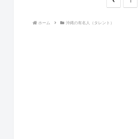
前
1
へ
ホーム
沖縄の有名人（タレント）