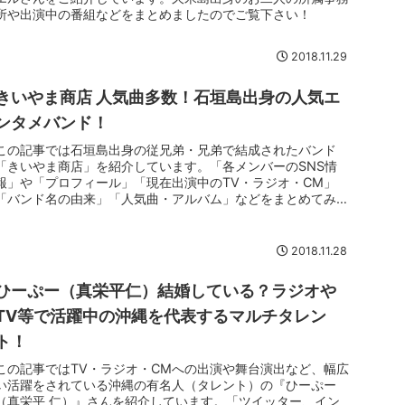
所や出演中の番組などをまとめましたのでご覧下さい！
2018.11.29
きいやま商店 人気曲多数！石垣島出身の人気エ
ンタメバンド！
この記事では石垣島出身の従兄弟・兄弟で結成されたバンド
「きいやま商店」を紹介しています。「各メンバーのSNS情
報」や「プロフィール」「現在出演中のTV・ラジオ・CM」
「バンド名の由来」「人気曲・アルバム」などをまとめてみま
したのでご覧ください！
2018.11.28
ひーぷー（真栄平仁）結婚している？ラジオや
TV等で活躍中の沖縄を代表するマルチタレン
ト！
この記事ではTV・ラジオ・CMへの出演や舞台演出など、幅広
い活躍をされている沖縄の有名人（タレント）の『ひーぷー
（真栄平 仁）』さんを紹介しています。「ツイッター、イン