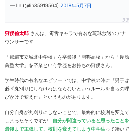
— lin (@lin35919564)
2018年5月7日
ラジオ
狩俣倫太郎はインスタやツイッターなどのSNS
をやっている？
狩俣倫太郎
さんは、毒舌キャラで有名な琉球放送のアナ
狩俣倫太郎プロフィール等
ウンサーです。
狩俣倫太郎まとめ
「那覇市立城北中学校」を卒業後「開邦高校」から「慶應
義塾大学」を卒業という学歴をお持ちの狩俣さん。
学生時代の有名なエピソードでは、中学校の時に『男子は
必ず丸刈りにしなければならないというルールを自らの呼
びかけで変えた』というものがあります。
自分自身が丸刈りにしないことで、最終的に校則を変えて
しまったそうですが、
自分が間違っていると思ったことを
最後まで主張して、校則を変えてしまう中学生
って凄いで