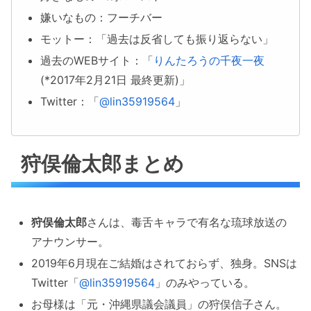
嫌いなもの：フーチバー
モットー：「過去は反省しても振り返らない」
過去のWEBサイト：「
りんたろうの千夜一夜
(*2017年2月21日 最終更新)」
Twitter：「
@lin35919564
」
狩俣倫太郎まとめ
狩俣倫太郎
さんは、毒舌キャラで有名な琉球放送の
アナウンサー。
2019年6月現在ご結婚はされておらず、独身。SNSは
Twitter「
@lin35919564
」のみやっている。
お母様は「元・沖縄県議会議員」の狩俣信子さん。