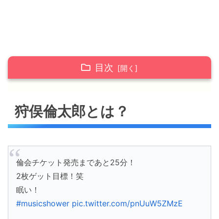
目次
狩俣倫太郎とは？
狩俣倫太郎とは？
狩俣倫太郎はくだかまりさんと歌を出してい
る？
狩俣倫太郎は結婚している？
倫会チケット発売まであと25分！
狩俣倫太郎はお母さんや姉も有名人なの？
2枚ゲット目標！笑
狩俣倫太郎の出演中(過去出演していた)のTV
眠い！
やラジオ番組は？
#musicshower
pic.twitter.com/pnUuW5ZMzE
TV