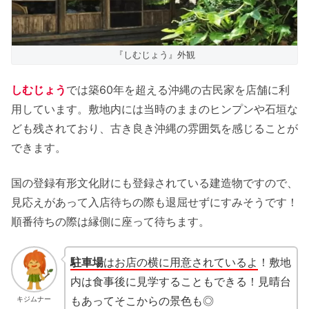
『しむじょう』外観
しむじょう
では築60年を超える沖縄の古民家を店舗に利
用しています。敷地内には当時のままのヒンプンや石垣な
ども残されており、古き良き沖縄の雰囲気を感じることが
できます。
国の登録有形文化財にも登録されている建造物ですので、
見応えがあって入店待ちの際も退屈せずにすみそうです！
順番待ちの際は縁側に座って待ちます。
駐車場
はお店の横に用意されているよ
！敷地
内は食事後に見学することもできる！見晴台
もあってそこからの景色も◎
キジムナー