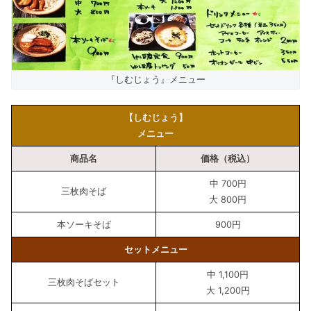
『しむじょう』メニュー
【しむじょう】
メニュー
商品名
価格（税込）
中 700円
三枚肉そば
大 800円
本ソーキそば
900円
セットメニュー
中 1,100円
三枚肉そばセット
大 1,200円