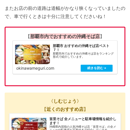
またお店の前の道路は道幅がかなり狭くなっていましたの
で、車で行くときは十分に注意してくださいね！
【
那覇市内でおすすめの沖縄そば店
】
那覇市 おすすめの沖縄そば店ベスト
７！
那覇市内でおすすめの沖縄そば店をランキング
形式で紹介しています。
okinawameguri.com
《
しむじょう
》
【
近くのおすすめ店
】
首里そば 全メニューと駐車場情報を紹介し
ます！
沖縄県内屈指の人気沖縄そば店「首里そば」の全メ
ニューや駐車場を写真付きで紹介しています。