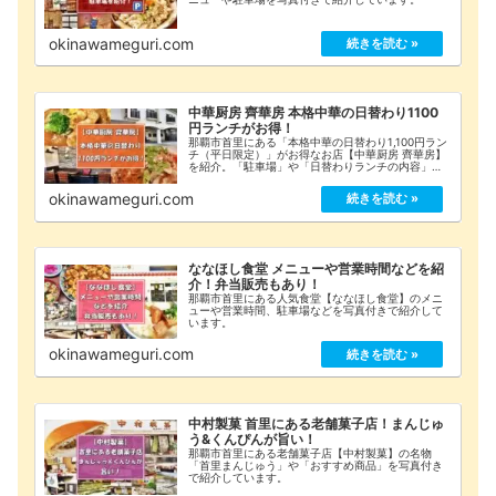
okinawameguri.com
中華厨房 齊華房 本格中華の日替わり1100
円ランチがお得！
那覇市首里にある「本格中華の日替わり1,100円ラン
チ（平日限定）」がお得なお店【中華厨房 齊華房】
を紹介。「駐車場」や「日替わりランチの内容」
「おすすめ・テイクアウトメニュー」「店舗情報」
をまとめています。
okinawameguri.com
ななほし食堂 メニューや営業時間などを紹
介！弁当販売もあり！
那覇市首里にある人気食堂【ななほし食堂】のメニ
ューや営業時間、駐車場などを写真付きで紹介して
います。
okinawameguri.com
中村製菓 首里にある老舗菓子店！まんじゅ
う&くんぴんが旨い！
那覇市首里にある老舗菓子店【中村製菓】の名物
「首里まんじゅう」や「おすすめ商品」を写真付き
で紹介しています。