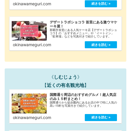
okinawameguri.com
デザートラボショコラ 首里にある激ウマケ
ーキ屋！
那覇市首里にある人気ケーキ店【デザートラボショ
コラ】の「おすすめメニュー」や「イートイン」
「駐車場」などを写真付きで紹介しています。
okinawameguri.com
《
しむじょう
》
【
近くの有名観光地
】
国際通り周辺のおすすめグルメ！超人気店
のみ１５軒まとめ！
国際通りから徒歩圏内にあるお店の中で特に人気の
高い15軒を写真付きで紹介しています。
okinawameguri.com