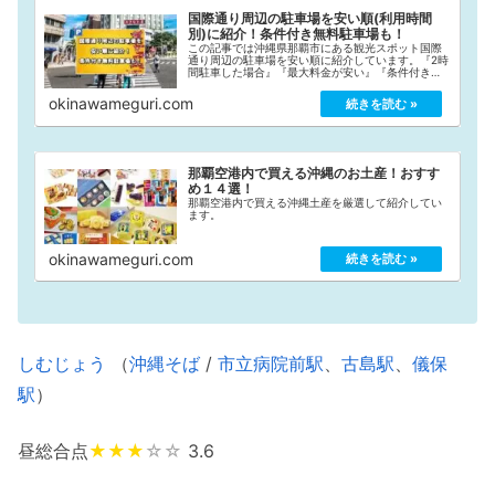
国際通り周辺の駐車場を安い順(利用時間
別)に紹介！条件付き無料駐車場も！
この記事では沖縄県那覇市にある観光スポット国際
通り周辺の駐車場を安い順に紹介しています。『2時
間駐車した場合』『最大料金が安い』『条件付き無
料』と3つの条件に分けて安い順にまとめていますの
で、国際通り観光の際にご活用ください！
okinawameguri.com
那覇空港内で買える沖縄のお土産！おすす
め１４選！
那覇空港内で買える沖縄土産を厳選して紹介してい
ます。
okinawameguri.com
しむじょう
（
沖縄そば
/
市立病院前駅
、
古島駅
、
儀保
駅
）
昼総合点
★★★
☆☆
3.6