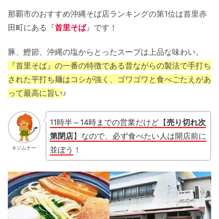
那覇市のおすすめ沖縄そば店ランキングの第1位は首里赤
田町にある『
首里そば
』です！
豚、鰹節、沖縄の塩からとったスープは上品な味わい。
『首里そば』の一番の特徴である昔ながらの製法で手打ち
された平打ち麺はコシが強く、ゴワゴワと食べごたえがあ
って最高に旨い
♪
11時半～14時までの営業だけど【
売り切れ次
第閉店
】なので、必ず食べたい人は開店前に
並ぼう
！
キジムナー