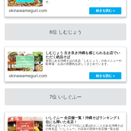
す。
okinawameguri.com
6位 しむじょう
しむじょう 古き良き沖縄を感じられるお店でい
ただく絶品そば
首里にある沖縄そばの名店「しむじょう」の全メニューや
駐車場・お店の雰囲気を詳しくまとめています。
okinawameguri.com
7位 いしぐふー
いしぐふー 全店舗一覧！沖縄そばランキング１
位にも輝いた名店！
沖縄そばランキングで1位にも選ばれたことがある沖縄そば
の有名店『いしぐふー』の店名の意味や全店舗一覧を紹