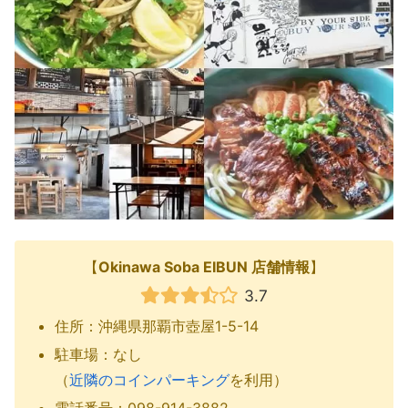
【
Okinawa Soba EIBUN 店舗情報
】
3.7
住所：沖縄県那覇市壺屋1-5-14
駐車場：なし
（
近隣のコインパーキング
を利用）