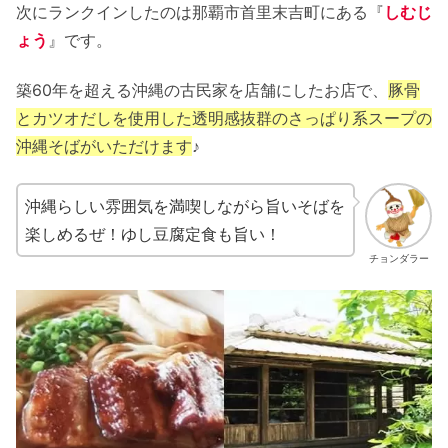
次にランクインしたのは那覇市首里末吉町にある『
しむじ
ょう
』です。
築60年を超える沖縄の古民家を店舗にしたお店で、
豚骨
とカツオだしを使用した透明感抜群のさっぱり系スープの
沖縄そばがいただけます
♪
沖縄らしい雰囲気を満喫しながら旨いそばを
楽しめるぜ！ゆし豆腐定食も旨い！
チョンダラー