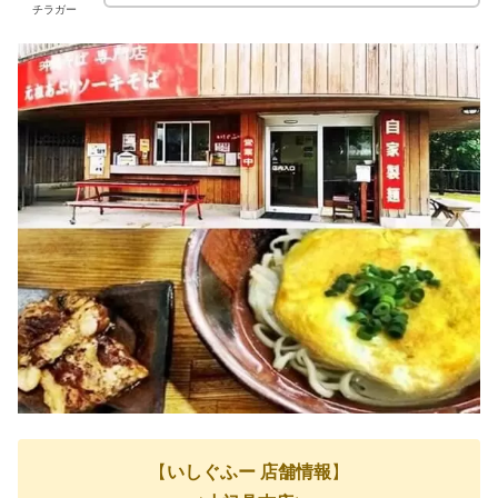
チラガー
【
いしぐふー 店舗情報
】