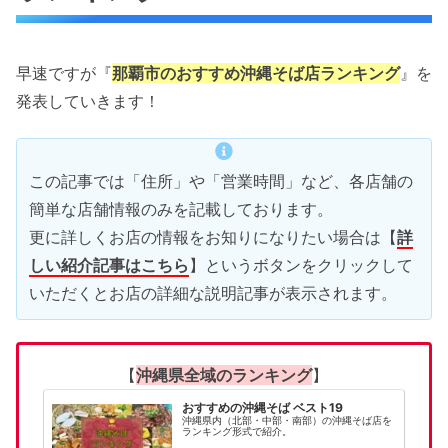
５位 自家製麺 木灰そば とらや
４位 Okinawa Soba EIBUN（エイブン）
早速ですが『
那覇市のおすすめ沖縄そば店ランキング
』を
３位 てんtoてん
発表していきます！
２位 すーまぬめぇ
１位 首里そば
那覇市のおすすめ沖縄そば店 まとめ
この記事では「住所」や「営業時間」など、各店舗の
簡単な店舗情報のみを記載しております。
更に詳しくお店の情報をお知りになりたい場合は【
詳
しい紹介記事はこちら
】というボタンをクリックして
いただくとお店の詳細な説明記事が表示されます。
【
沖縄県全域のランキング
】
おすすめの沖縄そば ベスト19
沖縄県内（北部・中部・南部）の沖縄そば店を
ランキング形式で紹介。