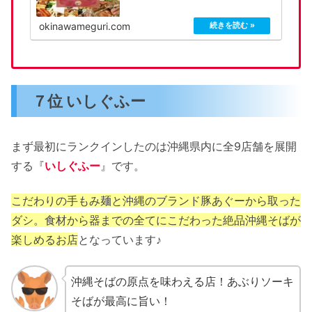
okinawameguri.com
７位 いしぐふー
まず最初にランクインしたのは沖縄県内に全9店舗を展開
する『
いしぐふー
』です。
こだわりの手もみ麺と沖縄のブランド豚あぐーから取った
ダシ。食材から器までの全てにこだわった絶品沖縄そばが
楽しめるお店
となっています♪
沖縄そばの原点を味わえる店！あぶりソーキ
そばが最高に旨い！