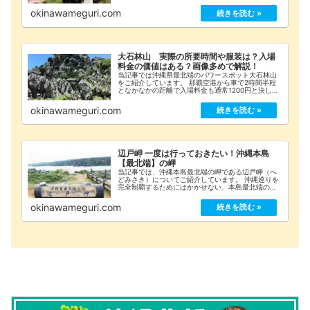
紹介しています。 動物たちと柵無しでふれあい体験
ができる”鳥好き”には特におすすめのテーマパーク
okinawameguri.com
です
大石林山 実際の所要時間や服装は？入場
料金の価値はある？画像多めで解説！
当記事では沖縄県最北端のパワースポット大石林山
をご紹介しています。 那覇空港から車で2時間半程
となかなかの距離で入場料金も通常1200円と決して
安くはないスポットですが、行く価値はあるのでし
ょうか？ 2018年5月に実際に行ってきた感想、施設
okinawameguri.com
情報などを画像を交えてご紹介します！
辺戸岬 一度は行っておきたい！沖縄本島
【最北端】の岬
当記事では、沖縄本島最北端の岬である辺戸岬（へ
どみさき）についてご紹介しています。 沖縄巡りを
完全制覇するためにはかかせない、本島最北端のダ
イナミックな絶景スポットをご覧下さい。
okinawameguri.com