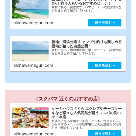
OK！釣り人もいるおすすめビーチ！
東村にある「慶佐次ウッパマビーチ」の施設情報な
どをまとめて紹介しています。
okinawameguri.com
福地川海浜公園 キャンプや釣りも楽しめる
設備が整った自然公園！
東村にある「福地川海浜公園」のビーチ、設備情報
などをまとめて紹介しています。
okinawameguri.com
《
スクバマ 近くのおすすめ店
》
ケーキハウスさくら エクレアやチーズケー
キなど様々な人気商品が揃うコスパの良い
ケーキ店！
名護市にある老舗ケーキ店「ケーキハウスさくら」
のおすすめメニューや駐車場などの店舗情報を写真
付きで紹介しています。
okinawameguri.com