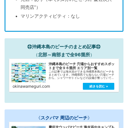
同売店”）
マリンアクティビティ：なし
沖縄本島のビーチのまとめ記事
（
北部～南部まで全96箇所
）
沖縄本島のビーチ 穴場からおすすめスポッ
トまで全９６箇所 エリア別一覧
この記事では海水浴ができる沖縄県本島のビーチを
まとめています。沖縄県民でも知らない穴場ビーチ
から、シャワーやトイレなどの設備が整っていて利
用しやすいおすすめのビーチまで全９６箇所を「北
部」「中部」「南部」の市町村別に紹介していま
okinawameguri.com
す！各ビーチへのアクセス方法はもちろん『駐車場
料金などの情報』や『更衣室、シャワーの有無』
『ビーチの特徴』などもできる限り詳しく記載して
いますので、沖縄観光の際に是非ご活用ください♪
《
スクバマ 周辺のビーチ
》
慶佐次ウッパマビーチ 海水浴やキャンプも