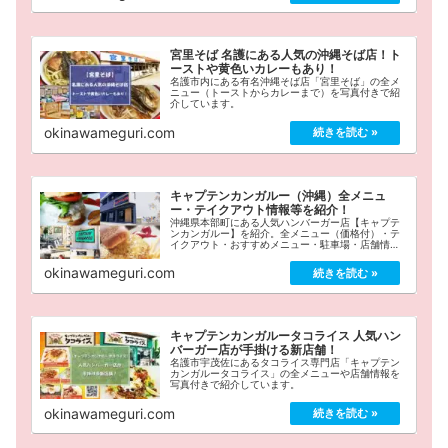
宮里そば 名護にある人気の沖縄そば店！ト
ーストや黄色いカレーもあり！
名護市内にある有名沖縄そば店「宮里そば」の全メ
ニュー（トーストからカレーまで）を写真付きで紹
介しています。
okinawameguri.com
キャプテンカンガルー（沖縄）全メニュ
ー・テイクアウト情報等を紹介！
沖縄県本部町にある人気ハンバーガー店【キャプテ
ンカンガルー】を紹介。全メニュー（価格付）・テ
イクアウト・おすすめメニュー・駐車場・店舗情報
をまとめています。
okinawameguri.com
キャプテンカンガルータコライス 人気ハン
バーガー店が手掛ける新店舗！
名護市宇茂佐にあるタコライス専門店「キャプテン
カンガルータコライス」の全メニューや店舗情報を
写真付きで紹介しています。
okinawameguri.com