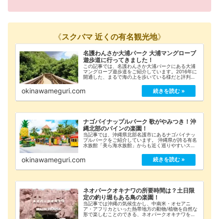
《
スクバマ 近くの有名観光地
》
名護わんさか大浦パーク 大浦マングローブ
遊歩道に行ってきました！
この記事では、名護わんさか大浦パークにある大浦
マングローブ遊歩道をご紹介しています。2016年に
開通した、まるで海の上を歩いている様だと評判の
片道726mの遊歩道です。ここでは、マングローブ遊
歩道のチケットを買う所(わかりにくかった;)から...
okinawameguri.com
ナゴパイナップルパーク 歌がやみつき！沖
縄北部のパインの楽園！
当記事では、沖縄県北部名護市にあるナゴパイナッ
プルパークをご紹介しています。 沖縄県が誇る有名
水族館「美ら海水族館」からも近く巡りやすいスポ
ットとなっておりますので、パイン好きの方必見で
す！入園料やアクセス方法も有！
okinawameguri.com
ネオパークオキナワの所要時間は？土日限
定の釣り堀もある鳥の楽園！
当記事では沖縄の気候生かし、中南米・オセアニ
ア・アフリカといった熱帯地方の動物/植物を自然な
形で楽しむことのできる、ネオパークオキナワをご