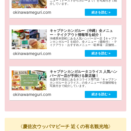
ニュー（トーストからカレーまで）を写真付きで紹
介しています。
okinawameguri.com
キャプテンカンガルー（沖縄）全メニュ
ー・テイクアウト情報等を紹介！
沖縄県本部町にある人気ハンバーガー店【キャプテ
ンカンガルー】を紹介。全メニュー（価格付）・テ
イクアウト・おすすめメニュー・駐車場・店舗情報
をまとめています。
okinawameguri.com
キャプテンカンガルータコライス 人気ハン
バーガー店が手掛ける新店舗！
名護市宇茂佐にあるタコライス専門店「キャプテン
カンガルータコライス」の全メニューや店舗情報を
写真付きで紹介しています。
okinawameguri.com
《
慶佐次ウッパマビーチ 近くの有名観光地
》