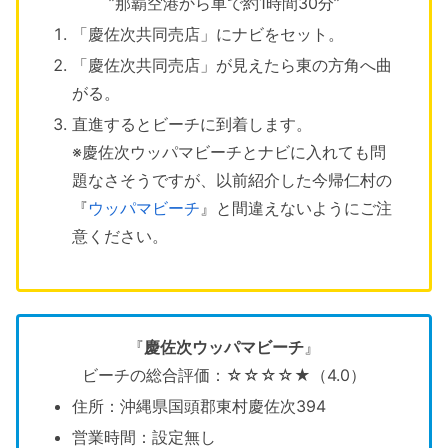
”那覇空港から車で約1時間30分”
「慶佐次共同売店」にナビをセット。
「慶佐次共同売店」が見えたら東の方角へ曲
がる。
直進するとビーチに到着します。
※慶佐次ウッパマビーチとナビに入れても問
題なさそうですが、以前紹介した今帰仁村の
『
ウッパマビーチ
』と間違えないようにご注
意ください。
『
慶佐次ウッパマビーチ
』
ビーチの総合評価：☆☆☆☆★（4.0）
住所：沖縄県国頭郡東村慶佐次394
営業時間：設定無し