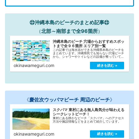
沖縄本島のビーチのまとめ記事
（
北部～南部まで全96箇所
）
沖縄本島のビーチ 穴場からおすすめスポッ
トまで全９６箇所 エリア別一覧
この記事では海水浴ができる沖縄県本島のビーチを
まとめています。沖縄県民でも知らない穴場ビーチ
から、シャワーやトイレなどの設備が整っていて利
用しやすいおすすめのビーチまで全９６箇所を「北
部」「中部」「南部」の市町村別に紹介していま
okinawameguri.com
す！各ビーチへのアクセス方法はもちろん『駐車場
料金などの情報』や『更衣室、シャワーの有無』
『ビーチの特徴』などもできる限り詳しく記載して
いますので、沖縄観光の際に是非ご活用ください♪
《
慶佐次ウッパマビーチ 周辺のビーチ
》
スクバマ 東村にある無人島気分が味わえる
シークレットビーチ！
東村にある静かなビーチ「スクバマ」へのアクセス
方法や施設情報などをまとめて紹介しています。
okinawameguri.com