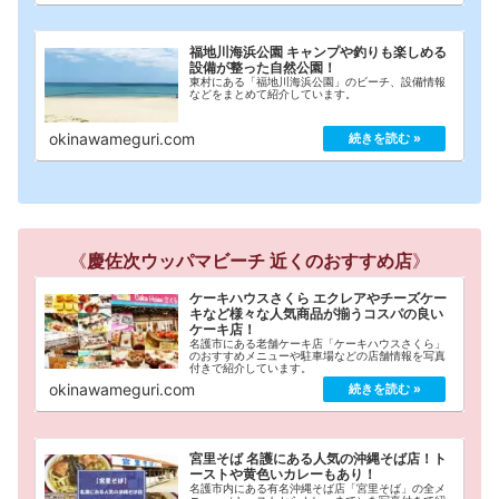
福地川海浜公園 キャンプや釣りも楽しめる
設備が整った自然公園！
東村にある「福地川海浜公園」のビーチ、設備情報
などをまとめて紹介しています。
okinawameguri.com
《
慶佐次ウッパマビーチ 近くのおすすめ店
》
ケーキハウスさくら エクレアやチーズケー
キなど様々な人気商品が揃うコスパの良い
ケーキ店！
名護市にある老舗ケーキ店「ケーキハウスさくら」
のおすすめメニューや駐車場などの店舗情報を写真
付きで紹介しています。
okinawameguri.com
宮里そば 名護にある人気の沖縄そば店！ト
ーストや黄色いカレーもあり！
名護市内にある有名沖縄そば店「宮里そば」の全メ