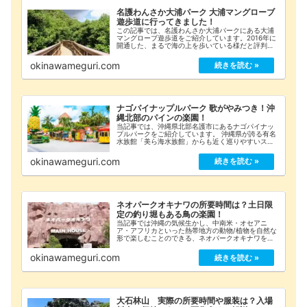
名護わんさか大浦パーク 大浦マングローブ
遊歩道に行ってきました！
この記事では、名護わんさか大浦パークにある大浦
マングローブ遊歩道をご紹介しています。2016年に
開通した、まるで海の上を歩いている様だと評判の
片道726mの遊歩道です。ここでは、マングローブ遊
歩道のチケットを買う所(わかりにくかった;)から...
okinawameguri.com
ナゴパイナップルパーク 歌がやみつき！沖
縄北部のパインの楽園！
当記事では、沖縄県北部名護市にあるナゴパイナッ
プルパークをご紹介しています。 沖縄県が誇る有名
水族館「美ら海水族館」からも近く巡りやすいスポ
ットとなっておりますので、パイン好きの方必見で
す！入園料やアクセス方法も有！
okinawameguri.com
ネオパークオキナワの所要時間は？土日限
定の釣り堀もある鳥の楽園！
当記事では沖縄の気候生かし、中南米・オセアニ
ア・アフリカといった熱帯地方の動物/植物を自然な
形で楽しむことのできる、ネオパークオキナワをご
紹介しています。 動物たちと柵無しでふれあい体験
ができる”鳥好き”には特におすすめのテーマパーク
okinawameguri.com
です
大石林山 実際の所要時間や服装は？入場