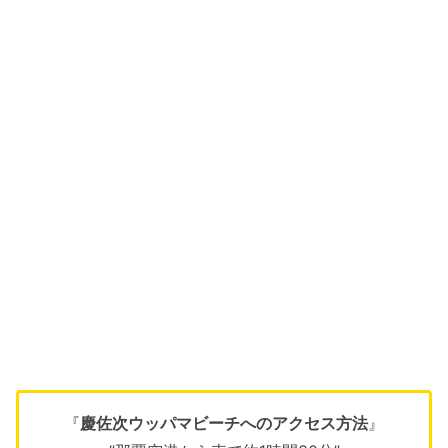
『
慶佐次ウッパマビーチへのアクセス方法
』