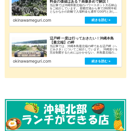
料金の価値はある？画像多めで解説！
当記事では沖縄県最北端のパワースポット大石林山
をご紹介しています。 那覇空港から車で2時間半程
となかなかの距離で入場料金も通常1200円と決して
安くはないスポットですが、行く価値はあるのでし
ょうか？ 2018年5月に実際に行ってきた感想、施設
okinawameguri.com
情報などを画像を交えてご紹介します！
辺戸岬 一度は行っておきたい！沖縄本島
【最北端】の岬
当記事では、沖縄本島最北端の岬である辺戸岬（へ
どみさき）についてご紹介しています。 沖縄巡りを
完全制覇するためにはかかせない、本島最北端のダ
イナミックな絶景スポットをご覧下さい。
okinawameguri.com