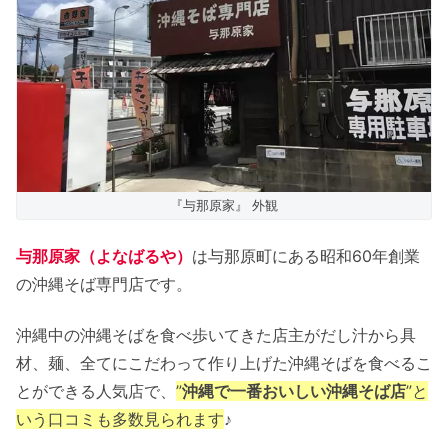
卓上にあるもの（調味料など）
「あっさり味」と「こってり味」の違い
駐車場
店舗情報
店内の雰囲気
与那原家Ⅱは閉店した？
『与那原家』 外観
与那原家 まとめ
与那原家（よなばるや）
は与那原町にある昭和60年創業
の沖縄そば専門店です。
沖縄中の沖縄そばを食べ歩いてきた店主がだし汁から具
材、麺、全てにこだわって作り上げた沖縄そばを食べるこ
とができる人気店で、
”
沖縄で一番おいしい沖縄そば店
”と
いう口コミも多数見られます
♪