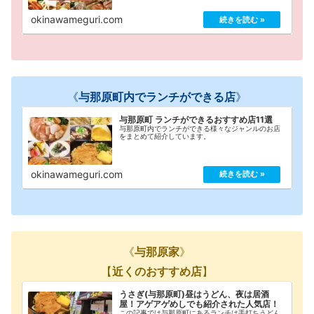
okinawameguri.com
《
与那原町内でランチができる店
》
与那原町 ランチができるおすすめ店11選
与那原町内でランチができる様々なジャンルのお店
をまとめて紹介しています。
okinawameguri.com
《
与那原家
》
【
近くのおすすめ店
】
うさぎ(与那原町)昼はうどん、夜は居酒
屋！アゲアゲめしでも紹介された人気店！
この記事では与那原町にあるランチは手打ちうどん