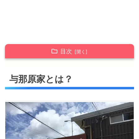
目次
与那原家とは？
与那原家とは？
全メニュー表画像
沖縄そば
定食、セットメニュー
おすすめメニュー
肉玉丼と軟骨ソーキそば(こってり味)のセ
ット