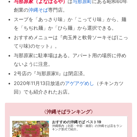
与那原家（よなばるや）
は
与那原町
にある昭和60年
創業の
沖縄そば
専門店。
スープを「あっさり味」か「こってり味」から、麺
を「ちぢれ麺」か「ひら麺」から選択できる。
おすすめメニューは『肉玉丼と軟骨ソーキそば(こっ
てり味)のセット』。
与那原家に駐車場はある。アパート用の場所に停め
ないように注意。
2号店の『与那原家Ⅱ』は閉店済。
2020年11月13日放送の
アゲアゲめし
（チキンカツ
回）でも紹介されたお店。
《
沖縄そばランキング
》
おすすめの沖縄そば ベスト19
沖縄県内（北部・中部・南部）の沖縄そば店をラン
キング形式で紹介。