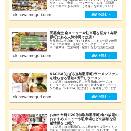
がメインの「食堂」、ディナータイムは「居酒屋」
として利用できるお店『うさぎ』を紹介していま
す。「おすすめメニュー」や「詳細な店舗情報」を
まとめてみましたのでご覧ください！
okinawameguri.com
民芸食堂 全メニューや駐車場を紹介！与那
原町にある人気沖縄そば店！
与那原町の中心地「えびす通り」にある沖縄そば専
門店『民芸食堂』を紹介しています。「メニュー」
や「駐車場・営業時間・定休日などの詳細な店舗情
報」をまとめてみましたのでご覧ください！
okinawameguri.com
NAGISA[なぎさ](与那原町)ラーメンファン
を唸らせる醤油&煮干しラーメン！
この記事では2019年2月に与那原町にオープンし
た、ラーメンファンを唸らせる醤油＆煮干しラーメ
ンの名店『NAGISA（なぎさ）』を紹介しています。
「おすすめメニュー」や「ラーメン、チャーシュー
の特徴」「詳細な店舗情報」などをまとめてみまし
okinawameguri.com
たのでご覧ください！
お肉の台所1129(沖縄/与那原町)食べ放題の
おすすめメニューや駐車場などの詳細な店
舗情報をご紹介！
この記事では与那原町にある焼肉食べ放題がメイン
のお店『お肉の台所1129』を紹介しています。「食