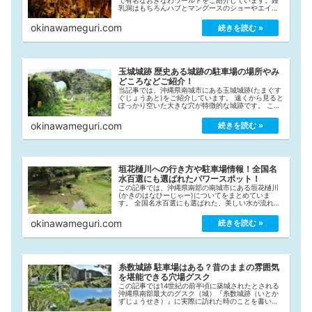
乳洞はもちろんハブとマングースのショーやエイサ
ーなど、沖縄ならではの体験ができるオススメのテ
ーマパークをご覧下さい。おきなわワールドとは？
okinawameguri.com
おきなわワ...
玉城城跡 歴史ある城跡の駐車場の場所やみ
どころなどご紹介！
当記事では、沖縄県南城市にある玉城城跡(たまぐす
ぐじょうあと)をご紹介しています。 遠くから見ると
ぽっかり空いた大きな穴が特徴的な城跡です。 この
記事では、玉城城跡の歴史や城門までの道のり/駐車
場などをまとめています。
okinawameguri.com
垣花樋川への行き方や駐車場情報！全国名
水百選にも選ばれたパワースポット！
この記事では、沖縄県南部の南城市にある垣花樋川
(かきのはなひーじゃー)についてをまとめていま
す。 全国名水百選にも選ばれた、美しい水が流れる
パワースポットへの「行き方」や「駐車場情報」な
どをまとめましたのでご覧下さい。
okinawameguri.com
糸数城跡 駐車場はある？昔のままの雰囲気
を堪能できる穴場グスク
この記事では14世紀の前半頃に築城されたとされる
沖縄県南部最大のグスク（城）『糸数城跡（いとか
ずじょうせき）』に実際に訪れた時のことを書いて
います。「駐車場情報」や「お城の歴史」「行く価