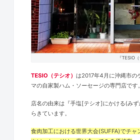
『TESI
TESIO（テシオ）
は2017年4月に沖縄市
マの自家製ハム・ソーセージの専門店です
店名の由来は『手塩[テシオ]にかける(み
らきています。
食肉加工における世界大会(SUFFA)で