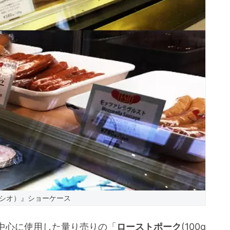
（テシオ）』ショーケース
中心に使用した量り売りの「
ローストポーク
(100g