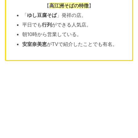
【
高江洲そばの特徴
】
「
ゆし豆腐そば
」発祥の店。
平日でも
行列
ができる人気店。
朝10時から営業している。
安室奈美恵
がTVで紹介したことでも有名。