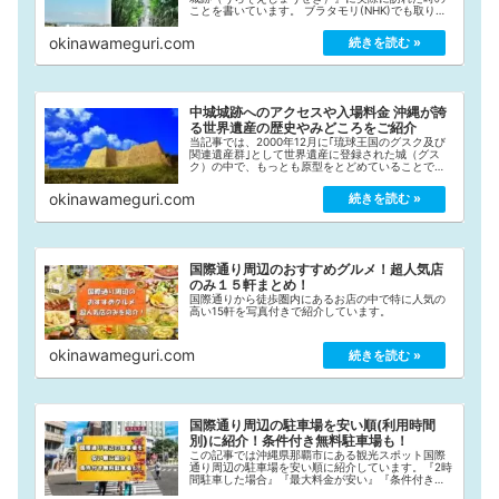
ことを書いています。 ブラタモリ(NHK)でも取り上
げられた「浦添ようどれ」や、映画ハクソーリッジ
の舞台にもなった「前田高地」など見応えたっぷり
okinawameguri.com
の城跡をご覧下さい。
中城城跡へのアクセスや入場料金 沖縄が誇
る世界遺産の歴史やみどころをご紹介
当記事では、2000年12月に｢琉球王国のグスク及び
関連遺産群｣として世界遺産に登録された城（グス
ク）の中で、もっとも原型をとどめていることでも
有名な「中城城跡（なかぐすくじょうあと）」への
アクセスや入場料金、観覧時間などをご紹介してい
okinawameguri.com
ます。
国際通り周辺のおすすめグルメ！超人気店
のみ１５軒まとめ！
国際通りから徒歩圏内にあるお店の中で特に人気の
高い15軒を写真付きで紹介しています。
okinawameguri.com
国際通り周辺の駐車場を安い順(利用時間
別)に紹介！条件付き無料駐車場も！
この記事では沖縄県那覇市にある観光スポット国際
通り周辺の駐車場を安い順に紹介しています。『2時
間駐車した場合』『最大料金が安い』『条件付き無
料』と3つの条件に分けて安い順にまとめていますの