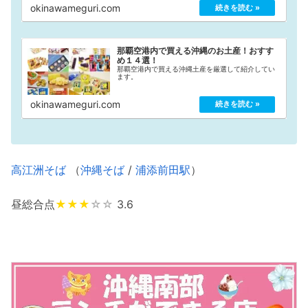
で、国際通り観光の際にご活用ください！
okinawameguri.com
那覇空港内で買える沖縄のお土産！おすす
め１４選！
那覇空港内で買える沖縄土産を厳選して紹介してい
ます。
okinawameguri.com
高江洲そば
（
沖縄そば
/
浦添前田駅
）
昼総合点
★★★
☆☆
3.6