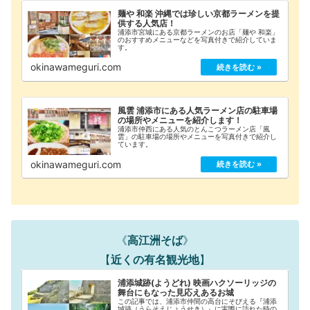
麺や 和楽 沖縄では珍しい京都ラーメンを提
供する人気店！
浦添市宮城にある京都ラーメンのお店「麺や 和楽」
のおすすめメニューなどを写真付きで紹介していま
す。
okinawameguri.com
風雲 浦添市にある人気ラーメン店の駐車場
の場所やメニューを紹介します！
浦添市仲西にある人気のとんこつラーメン店「風
雲」の駐車場の場所やメニューを写真付きで紹介し
ています。
okinawameguri.com
《
高江洲そば
》
【
近くの有名観光地
】
浦添城跡(ようどれ) 映画ハクソーリッジの
舞台にもなった見応えあるお城
この記事では、浦添市仲間の高台にそびえる『浦添
城跡（うらそえじょうせき）』に実際に訪れた時の