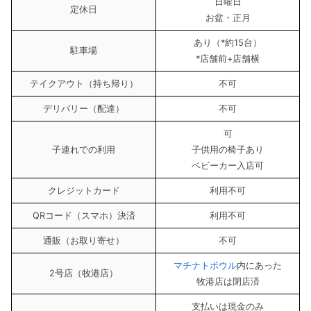
日曜日
定休日
お盆・正月
あり（*約15台）
駐車場
*店舗前+店舗横
テイクアウト（持ち帰り）
不可
デリバリー（配達）
不可
可
子連れでの利用
子供用の椅子あり
ベビーカー入店可
クレジットカード
利用不可
QRコード（スマホ）決済
利用不可
通販（お取り寄せ）
不可
マチナトボウル
内にあった
2号店（牧港店）
牧港店は閉店済
支払いは現金のみ