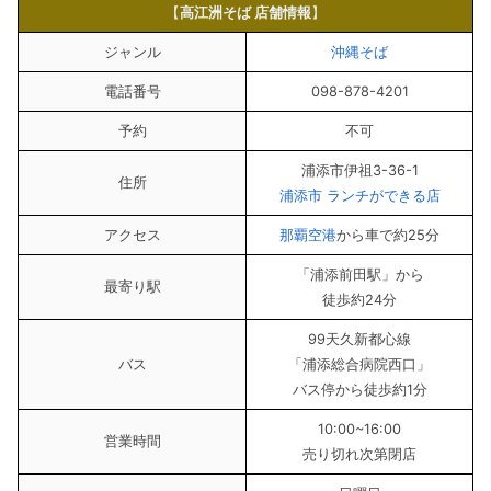
【
高江洲そば 店舗情報
】
ジャンル
沖縄そば
電話番号
098-878-4201
予約
不可
浦添市伊祖3-36-1
住所
浦添市 ランチができる店
アクセス
那覇空港
から車で約25分
「浦添前田駅」から
最寄り駅
徒歩約24分
99天久新都心線
バス
「浦添総合病院西口」
バス停から徒歩約1分
10:00~16:00
営業時間
売り切れ次第閉店