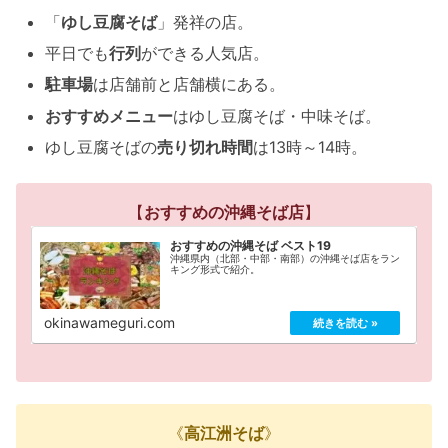
「
ゆし豆腐そば
」発祥の店。
平日でも
行列
ができる人気店。
駐車場
は店舗前と店舗横にある。
おすすめメニュー
はゆし豆腐そば・中味そば。
ゆし豆腐そばの
売り切れ時間
は13時～14時。
【
おすすめの沖縄そば店
】
おすすめの沖縄そば ベスト19
沖縄県内（北部・中部・南部）の沖縄そば店をラン
キング形式で紹介。
okinawameguri.com
《
高江洲そば
》