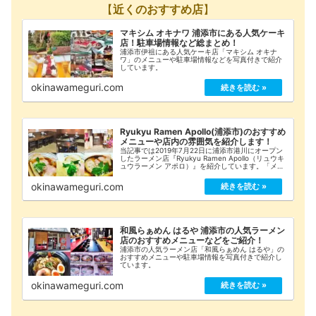
【
近くのおすすめ店
】
マキシム オキナワ 浦添市にある人気ケーキ
店！駐車場情報など総まとめ！
浦添市伊祖にある人気ケーキ店「マキシム オキナ
ワ」のメニューや駐車場情報などを写真付きで紹介
しています。
okinawameguri.com
Ryukyu Ramen Apollo(浦添市)のおすすめ
メニューや店内の雰囲気を紹介します！
当記事では2019年7月22日に浦添市港川にオープン
したラーメン店『Ryukyu Ramen Apollo（リュウキ
ュウラーメン アポロ）』を紹介しています。「メニ
ュー」や「店内の雰囲気」「駐車場情報」などをま
とめてみましたのでご覧ください！
okinawameguri.com
和風らぁめん はるや 浦添市の人気ラーメン
店のおすすめメニューなどをご紹介！
浦添市の人気ラーメン店「和風らぁめん はるや」の
おすすめメニューや駐車場情報を写真付きで紹介し
ています。
okinawameguri.com