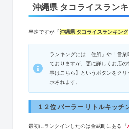
沖縄県 タコライスラン
１２位 パーラー リトルキッチ
１１位 アメリカ食堂
１０位 チャンピオンタコス
早速ですが『
沖縄県 タコライスランキング
９位 タコスヤロウ（TACOS YA
８位 セニョール ターコ（SENOR
ランキングには「住所」や「営業
７位 キャプテンカンガルー タ
ておりますが、更に詳しくお店の
６位 タコライスcafe きじむな
事はこちら
】というボタンをクリ
５位 ルーラーズ タコライス（RuLe
示されます。
４位 ゲートワン（GATE1）
３位 チャーリー多幸寿
１２位 パーラー リトルキッチ
２位 赤とんぼ
１位 キングタコス
最初にランクインしたのは金武町にある『