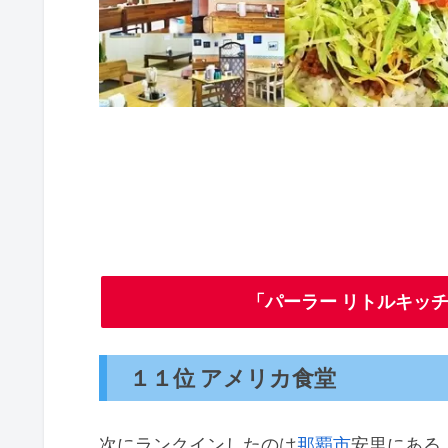
「パーラー リトルキッ
１１位 アメリカ食堂
次にランクインしたのは
那覇市
安里にある