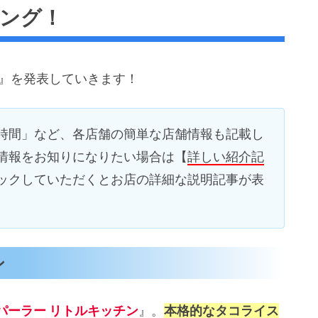
キング！
ン
』を発表していきます！
LOW）
 TACO）
時間」など、各店舗の簡単な店舗情報も記載し
コライス
情報をお知りになりたい場合は【
詳しい紹介記
ぁ
ックしていただくとお店の詳細な説明記事が表
rs TACORiCE）
ン
パーラー リトルキッチン
』。
本格的なタコライス