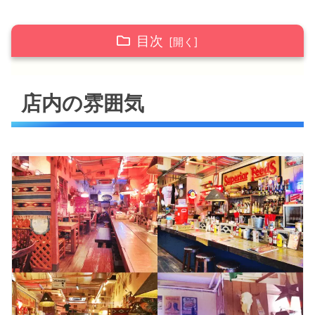
目次
店内の雰囲気
店内の雰囲気
メニュー
沖縄バーガー
卓上にあるもの
オムタコライス
タコス
ナチョス
アメリカ食堂 店舗情報
アメリカ食堂 まとめ