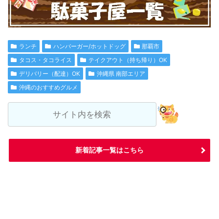
ランチ
ハンバーガー/ホットドッグ
那覇市
タコス・タコライス
テイクアウト（持ち帰り）OK
デリバリー（配達）OK
沖縄県 南部エリア
沖縄のおすすめグルメ
新着記事一覧はこちら