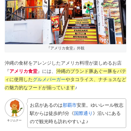
『アメリカ食堂』外観
沖縄の食材をアレンジしたアメリカ料理が楽しめるお店
『
アメリカ食堂
』には、
沖縄のブランド豚あぐー豚をパテ
ィに使用した
グルメバーガー
やタコライス、ナチョスなど
の魅力的なフードが揃っています
♪
お店があるのは
那覇市
安里。ゆいレール牧志
駅からは徒歩約1分《
国際通り
》沿いにある
ので観光時も訪れやすいよ♪
キジムナー