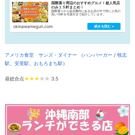
国際通り周辺のおすすめグルメ！超人気店
のみ１５軒まとめ！
国際通りから徒歩圏内にあるお店の中で特に人気の
高い15軒を写真付きで紹介しています。
okinawameguri.com
アメリカ食堂 サンズ・ダイナー
（
ハンバーガー
/
牧志
駅
、
安里駅
、
おもろまち駅
）
昼総合点
★★★
☆☆
3.5