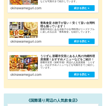
などを写真付きで紹介しています。
okinawameguri.com
青島食堂 水餃子が旨い！安くて旨い台湾料
理も揃っています！
那覇市牧志にある水餃子や台湾料理がリーズナブル
に楽しめるお店「青島食堂」を紹介しています。
okinawameguri.com
うりずん 那覇市安里にある人気の沖縄料理
居酒屋！おすすめメニューなどをご紹介！
那覇市安里《栄町市場》周辺の人気居酒屋「うりず
ん」のおすすめメニューなどを写真付きでご紹介し
ています。
okinawameguri.com
《国際通り周辺の人気飲食店》