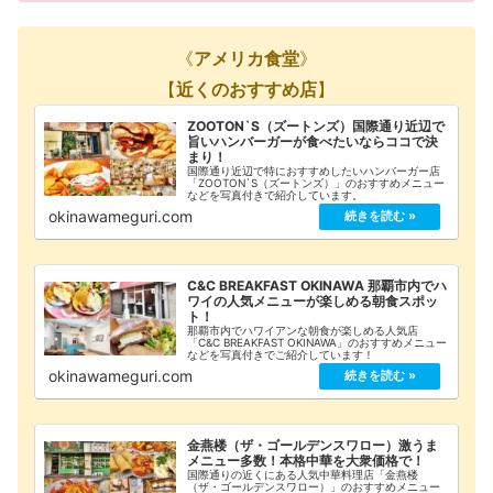
《
アメリカ食堂
》
【
近くのおすすめ店
】
ZOOTON`S（ズートンズ）国際通り近辺で
旨いハンバーガーが食べたいならココで決
まり！
国際通り近辺で特におすすめしたいハンバーガー店
「ZOOTON`S（ズートンズ）」のおすすめメニュー
などを写真付きで紹介しています。
okinawameguri.com
C&C BREAKFAST OKINAWA 那覇市内でハ
ワイの人気メニューが楽しめる朝食スポッ
ト！
那覇市内でハワイアンな朝食が楽しめる人気店
「C&C BREAKFAST OKINAWA」のおすすめメニュー
などを写真付きでご紹介しています！
okinawameguri.com
金燕楼（ザ・ゴールデンスワロー）激うま
メニュー多数！本格中華を大衆価格で！
国際通りの近くにある人気中華料理店「金燕楼
（ザ・ゴールデンスワロー）」のおすすめメニュー