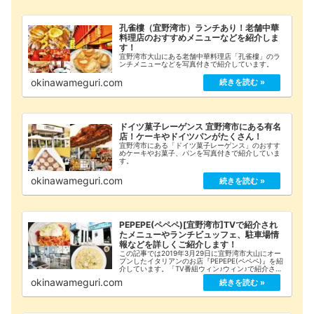
孔雀樓（宜野湾市）ランチあり！老舗中華
料理店のおすすめメニューなどを紹介しま
す！
宜野湾市大山にある老舗中華料理店「孔雀樓」のラ
ンチメニューなどを写真付きで紹介しています。
okinawameguri.com
ドイツ菓子レーゲンス 宜野湾市にある有名
店！ケーキやドイツパンがたくさん！
宜野湾市にある「ドイツ菓子レーゲンス」のおすす
めケーキやお菓子、パンを写真付きで紹介していま
す。
okinawameguri.com
PEPEPE(ペペペ)[宜野湾市]TVで紹介され
たメニューやランチビュッフェ、駐車場情
報などを詳しくご紹介します！
この記事では2019年3月29日に宜野湾市大山にオー
プンしたイタリアンのお店『PEPEPE(ペペペ)』を紹
介しています。「TV番組ウィン♪ウィン♪で紹介され
たメニュー」や「駐車場情報」「詳細な店舗情報」
okinawameguri.com
をまとめてみましたのでご覧ください！