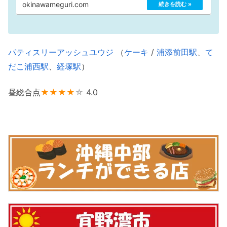
の舞台にもなった「前田高地」など見応えたっぷり
okinawameguri.com
の城跡をご覧下さい。
パティスリーアッシュユウジ
（
ケーキ
/
浦添前田駅
、
て
だこ浦西駅
、
経塚駅
）
昼総合点
★★★★
☆
4.0