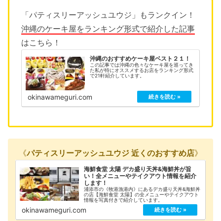
「パティスリーアッシュユウジ」もランクイン！
沖縄のケーキ屋をランキング形式で紹介した記事
はこちら！
沖縄のおすすめケーキ屋ベスト２１！
この記事では沖縄の色々なケーキ屋を巡ってき
た私が特にオススメするお店をランキング形式
で21軒紹介しています。
okinawameguri.com
《
パティスリーアッシュユウジ 近くのおすすめ店
》
海鮮食堂 太陽 デカ盛り天丼&海鮮丼が旨
い！全メニューやテイクアウト情報を紹介
します！
浦添市の《牧港漁港内》にあるデカ盛り天丼&海鮮丼
の店【海鮮食堂 太陽】の全メニューやテイクアウト
情報を写真付きで紹介しています。
okinawameguri.com