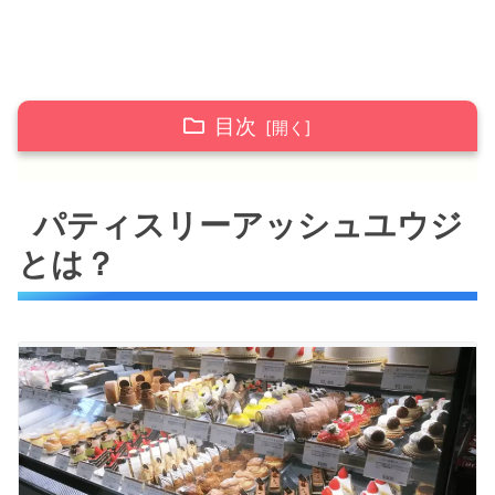
目次
パティスリーアッシュユウジとは？
パティスリーアッシュユウジ
パティスリーアッシュユウジのおすすめケーキ
とは？
４選
ムース・オ・ショコラキャフェ
キャラメルミルフィーユ
クレーム･ブリュレ
苺のタルト
クリスマスに食べたアントルメフレーズ(ホー
ル)