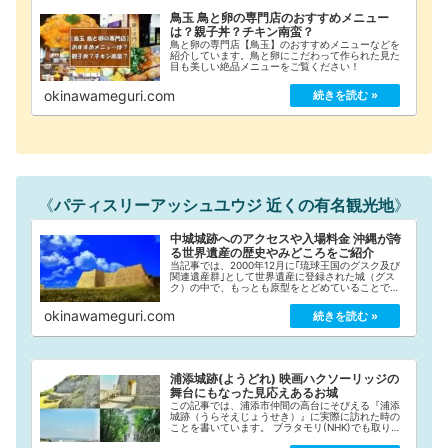
鳥玉 鳥と卵の専門店のおすすめメニュー
は？親子丼？チキン南蛮？
鳥と卵の専門店【鳥玉】のおすすめメニューなどを
紹介しています。鳥と卵にこだわって作られた見た
目も美しい絶品メニューをご覧ください！
okinawameguri.com
《
パティスリーアッシュユウジ 近くの有名観光地
》
中城城跡へのアクセスや入場料金 沖縄が誇
る世界遺産の歴史やみどころをご紹介
当記事では、2000年12月に｢琉球王国のグスク及び
関連遺産群｣として世界遺産に登録された城（グス
ク）の中で、もっとも原型をとどめていることでも
有名な「中城城跡（なかぐすくじょうあと）」への
アクセスや入場料金、観覧時間などをご紹介してい
okinawameguri.com
ます。
浦添城跡(ようどれ) 映画ハクソーリッジの
舞台にもなった見応えあるお城
この記事では、浦添市仲間の高台にそびえる『浦添
城跡（うらそえじょうせき）』に実際に訪れた時の
ことを書いています。 ブラタモリ(NHK)でも取り上
げられた「浦添ようどれ」や、映画ハクソーリッジ