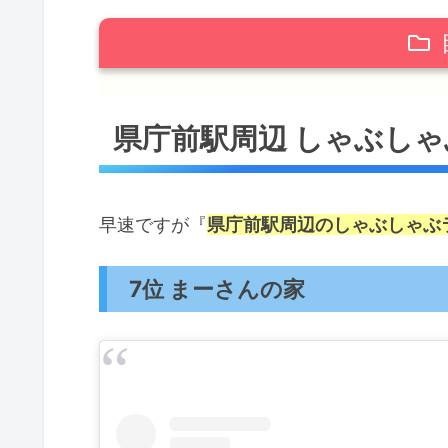
県庁前駅周辺 しゃぶしゃぶランキン
県庁前駅周辺 しゃぶし
7位 まーさんの家
6位 島しゃぶしゃぶ NAKAMA
5位 豚しゃぶ七輪焼 琉味
早速ですが『
県庁前駅周辺のしゃぶしゃぶ
4位 酒喜膳 一喜喜
3位 琉球しゃぶしゃぶ豚乃湯
7位 まーさんの家
2位 燦 別館
1位 琉球きらく
県庁前駅周辺のしゃぶしゃぶ まとめ