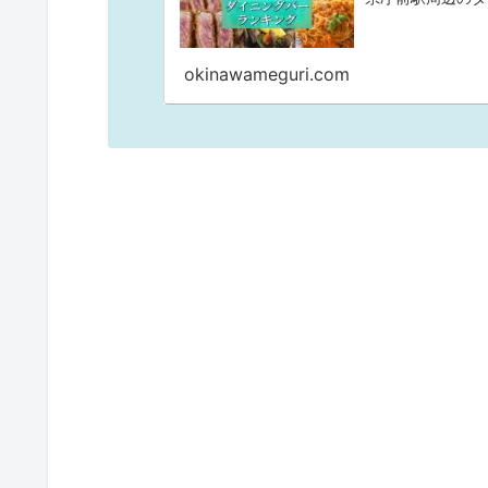
okinawameguri.com