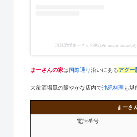
琉球酒場まーさんの家(@masanmasan5
まーさんの家
は
国際通り
沿いにある
アグー
大衆酒場風の賑やかな店内で
沖縄料理
も堪
まーさ
電話番号