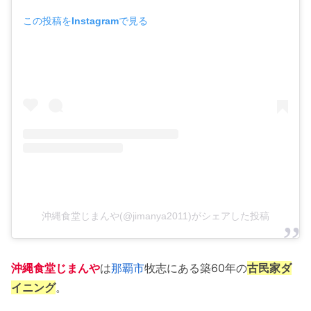
この投稿をInstagramで見る
沖縄食堂じまんや(@jimanya2011)がシェアした投稿
沖縄食堂じまんや
は
那覇市
牧志にある築60年の
古民家ダ
イニング
。