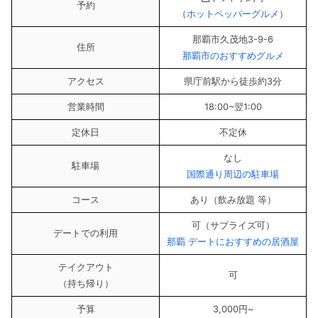
予約
（
ホットペッパーグルメ
）
那覇市久茂地3-9-6
住所
那覇市のおすすめグルメ
アクセス
県庁前駅から徒歩約3分
営業時間
18:00~翌1:00
定休日
不定休
なし
駐車場
国際通り周辺の駐車場
コース
あり（飲み放題 等）
可（サプライズ可）
デートでの利用
那覇 デートにおすすめの居酒屋
テイクアウト
可
（持ち帰り）
予算
3,000円~