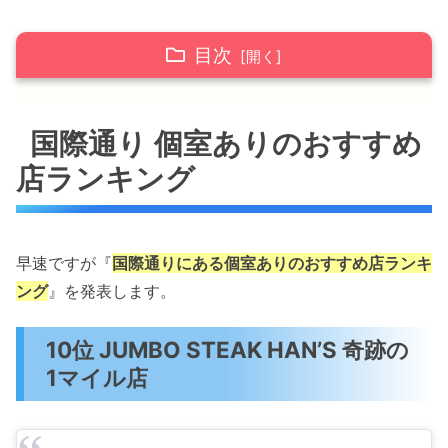
目次
国際通り 個室ありのおすすめ店ランキング
国際通り 個室ありのおすすめ
10位 JUMBO STEAK HAN’S 奇跡の1マイ
ル店
店ランキング
9位 リビング&ダイニング hinode
8位 野菜巻串屋 ぐるり 国際通り店
7位 創作沖縄料理 二幸
早速ですが『
国際通りにある個室ありのおすすめ店ランキ
ング
』を発表します。
6位 燻製酒場 煙人
5位 完全個室居酒屋 マンチーズ
10位 JUMBO STEAK HAN’S 奇跡の
4位 沖縄食堂じまんや
1マイル店
3位 Ristorante e Festival CROSS47
2位 焼肉 もとぶ牧場 国際通り店