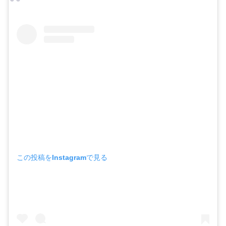
1位 今帰仁アグーしゃぶしゃぶ長堂屋 那
覇店
国際通り 個室ありのおすすめ店 まとめ
この投稿をInstagramで見る