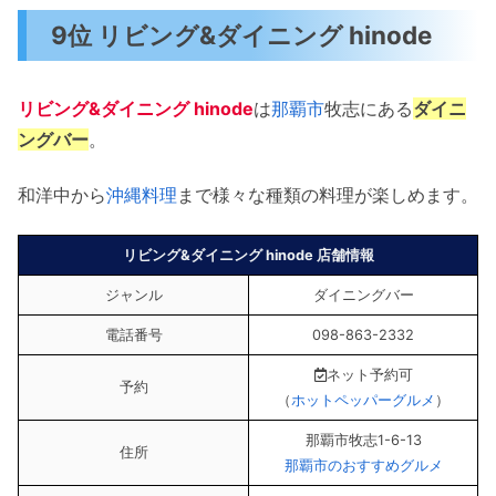
9位 リビング&ダイニング hinode
リビング&ダイニング hinode
は
那覇市
牧志にある
ダイニ
ングバー
。
和洋中から
沖縄料理
まで様々な種類の料理が楽しめます。
リビング&ダイニング hinode 店舗情報
ジャンル
ダイニングバー
電話番号
098-863-2332
ネット予約可
予約
（
ホットペッパーグルメ
）
那覇市牧志1-6-13
住所
那覇市のおすすめグルメ