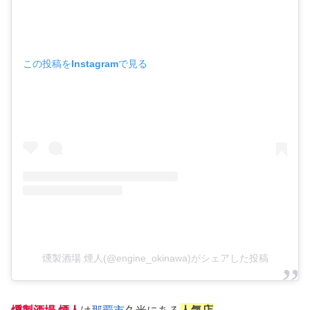
この投稿をInstagramで見る
燻製酒場 煙人(@engine_okinawa)がシェアした投稿
燻製酒場 煙人
は
那覇市
久米にある
人気店
。