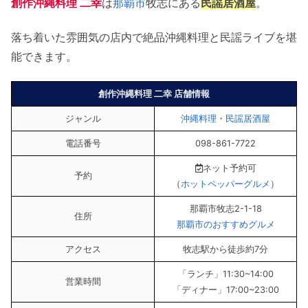
創作沖縄料理 二幸
は
那覇市
牧志にある
民謡居酒屋
。
落ち着いた雰囲気の店内で絶品沖縄料理と民謡ライブを堪
能できます。
創作沖縄料理 二幸 店舗情報
ジャンル
沖縄料理
・
民謡居酒屋
電話番号
098-861-7722
ネット予約可
予約
（
ホットペッパーグルメ
）
那覇市牧志2-1-18
住所
那覇市のおすすめグルメ
アクセス
牧志駅から徒歩約7分
「ランチ」11:30~14:00
営業時間
「ディナー」17:00~23:00