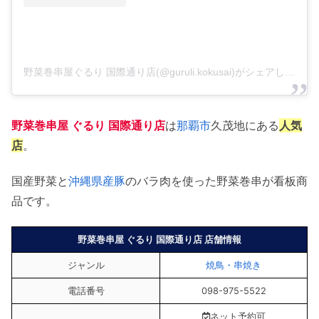
野菜巻串屋ぐるり 国際通り店(@guruli.kokusai)がシェアした投稿
野菜巻串屋 ぐるり 国際通り店
は
那覇市
久茂地にある
人気
店
。
国産野菜と
沖縄県産豚
のバラ肉を使った野菜巻串が看板商
品です。
野菜巻串屋 ぐるり 国際通り店 店舗情報
ジャンル
焼鳥・串焼き
電話番号
098-975-5522
ネット予約可