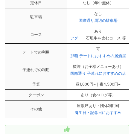
定休日
なし（年中無休）
なし
駐車場
国際通り周辺の駐車場
あり
コース
アグー
・石垣牛を含むコース 等
可
デートでの利用
那覇 デートにおすすめの居酒屋
歓迎（お子様メニューあり）
子連れでの利用
国際通り 子連れにおすすめの店
予算
昼1,000円~｜夜4,500円~
クーポン
あり（食べログ等）
座敷席あり・団体利用可
その他
誕生日・記念日におすすめ