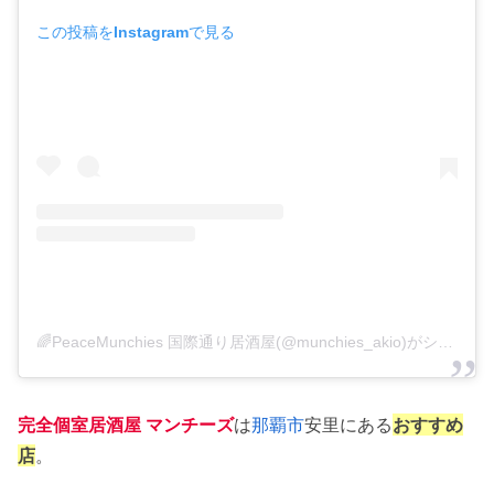
この投稿をInstagramで見る
🌈PeaceMunchies 国際通り居酒屋(@munchies_akio)がシェアした投稿
完全個室居酒屋 マンチーズ
は
那覇市
安里にある
おすすめ
店
。