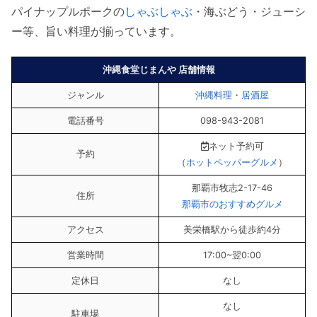
パイナップルポークの
しゃぶしゃぶ
・海ぶどう・ジューシ
ー等、旨い料理が揃っています。
沖縄食堂じまんや 店舗情報
ジャンル
沖縄料理
・
居酒屋
電話番号
098-943-2081
ネット予約可
予約
（
ホットペッパーグルメ
）
那覇市牧志2-17-46
住所
那覇市のおすすめグルメ
アクセス
美栄橋駅から徒歩約4分
営業時間
17:00~翌0:00
定休日
なし
なし
駐車場