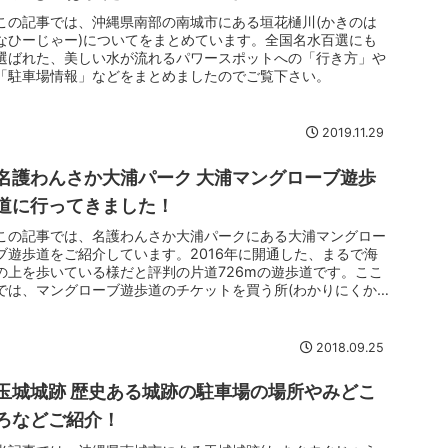
この記事では、沖縄県南部の南城市にある垣花樋川(かきのは
なひーじゃー)についてをまとめています。全国名水百選にも
選ばれた、美しい水が流れるパワースポットへの「行き方」や
「駐車場情報」などをまとめましたのでご覧下さい。
2019.11.29
名護わんさか大浦パーク 大浦マングローブ遊歩
道に行ってきました！
この記事では、名護わんさか大浦パークにある大浦マングロー
ブ遊歩道をご紹介しています。2016年に開通した、まるで海
の上を歩いている様だと評判の片道726mの遊歩道です。ここ
では、マングローブ遊歩道のチケットを買う所(わかりにくか
った;)から...
2018.09.25
玉城城跡 歴史ある城跡の駐車場の場所やみどこ
ろなどご紹介！