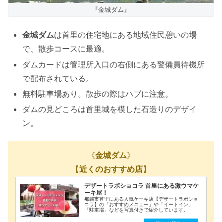
『金城ダム』
金城ダム
は首里の住宅地にある地域住民憩いの場
で、散歩コースに最適。
ダムカードは管理所入口の右側にある警備員待機所
で配布されている。
無料駐車場あり。散歩の際はハブに注意。
ダムの見どころは首里城を模した石造りのデザイ
ン。
《
金城ダム
》
【
近くのおすすめ店
】
デザートラボショコラ 首里にある激ウマケ
ーキ屋！
那覇市首里にある人気ケーキ店【デザートラボショ
コラ】の「おすすめメニュー」や「イートイン」
「駐車場」などを写真付きで紹介しています。