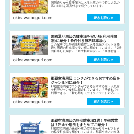
国際通りから徒歩圏内にあるお店の中で特に人気の
高い15軒を写真付きで紹介しています。
okinawameguri.com
国際通り周辺の駐車場を安い順(利用時間
別)に紹介！条件付き無料駐車場も！
この記事では沖縄県那覇市にある観光スポット国際
通り周辺の駐車場を安い順に紹介しています。『2時
間駐車した場合』『最大料金が安い』『条件付き無
料』と3つの条件に分けて安い順にまとめていますの
で、国際通り観光の際にご活用ください！
okinawameguri.com
那覇空港周辺 ランチができるおすすめ店を
ジャンル別に紹介！
那覇空港周辺でランチができるおすすめ店・人気店
を料理ジャンル別に紹介しています。「子連れでも
利用できる」「持ち帰り（テイクアウト）対応」
「人気度」などの情報もお店ごとに記載していま
す。
okinawameguri.com
那覇空港周辺の格安駐車場3選！早朝営業
は？料金や場所をまとめてご紹介！
那覇空港周辺の送迎や車の空港預かりサービス付き
の格安駐車場を紹介しています。那覇空港内の立体