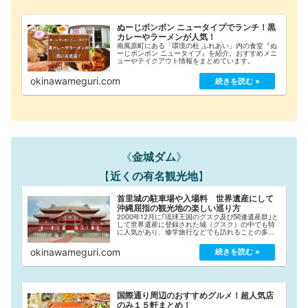
ぬーじボンボン ニュータイプでランチ！黒
カレーやラーメンが人気！
南風原町にある「環境の杜 ふれあい」内の食堂『ぬ
ーじボンボン ニュータイプ』を紹介。おすすめメニ
ューやテイクアウト情報をまとめています。
okinawameguri.com
《
金城ダム
》
【
近くの有名観光地
】
首里城の駐車場や入場料 世界遺産にして
沖縄屈指の観光地の楽しい巡り方
2000年12月に｢琉球王国のグスク及び関連遺産群｣と
して世界遺産に登録された城（グスク）の中でも特
に人気があり、修学旅行などでも訪れることの多い
沖縄旅行のド定番！首里城の楽しみ方を紹介してい
ます。駐車場や入場料情報も！*2019/10/3...
okinawameguri.com
国際通り周辺のおすすめグルメ！超人気店
のみ１５軒まとめ！