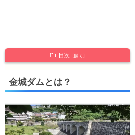
目次
金城ダムとは？
金城ダムとは？
*治水ダムとは
駐車場
金城ダム管理所（展示室）
ダムカードの配布場所
散歩コース