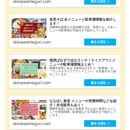
okinawameguri.com
首里そば 全メニューと駐車場情報を紹介し
ます！
沖縄県内屈指の人気沖縄そば店「首里そば」の全メ
ニューや駐車場を写真付きで紹介しています。
okinawameguri.com
琉球ぱおずで点心ランチ！テイクアウトメ
ニューや駐車場情報まとめ！
那覇市首里にある【琉球ぱおず】の「駐車場」や
「ランチ＆テイクアウトメニュー」を写真付きで紹
介しています。
okinawameguri.com
ななほし食堂 メニューや営業時間などを紹
介！弁当販売もあり！
那覇市首里にある人気食堂【ななほし食堂】のメニ
ューや営業時間、駐車場などを写真付きで紹介して
います。
okinawameguri.com