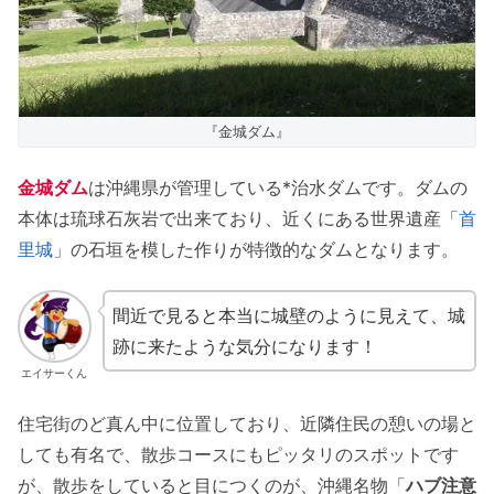
金城ダムの特徴
金城ダム 施設情報
金城ダム まとめ
『金城ダム』
金城ダム
は沖縄県が管理している*治水ダムです。ダムの
本体は琉球石灰岩で出来ており、近くにある世界遺産「
首
里城
」の石垣を模した作りが特徴的なダムとなります。
間近で見ると本当に城壁のように見えて、城
跡に来たような気分になります！
エイサーくん
住宅街のど真ん中に位置しており、近隣住民の憩いの場と
しても有名で、散歩コースにもピッタリのスポットです
が、散歩をしていると目につくのが、沖縄名物「
ハブ注意