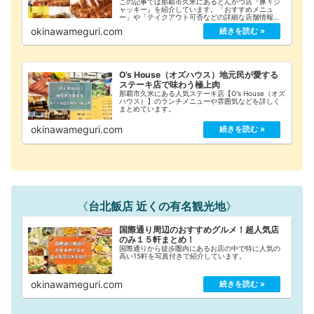
この記事では那覇市久米にあるとんかつ店『豚々ジ
ャッキー』を紹介しています。「おすすめメニュ
ー」や「テイクアウト可否などの詳細な店舗情報」
をまとめてみましたのでご覧ください！
okinawameguri.com
O’s House（オズハウス）地元民が愛する
ステーキ店で味わう極上肉
那覇市久米にある人気ステーキ店【O’s House（オズ
ハウス）】のランチメニューや雰囲気などを詳しく
まとめています。
okinawameguri.com
《
台北飯店 近くの有名観光地
》
国際通り周辺のおすすめグルメ！超人気店
のみ１５軒まとめ！
国際通りから徒歩圏内にあるお店の中で特に人気の
高い15軒を写真付きで紹介しています。
okinawameguri.com