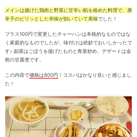
メインは揚げた鶏肉と野菜に甘辛い餡を絡めた料理で、唐
辛子のピリッとした辛味が効いていて美味
でした！
プラス100円で変更したチャーハンは本格的なものではな
く家庭的なものでしたが、味付けは絶妙でおいしかったで
す♪ 副菜はごぼうを揚げたものと青菜炒め、デザートは金
柑の甘露煮です。
この内容で
価格は800円
！コスパはかなり良いと感じまし
た！