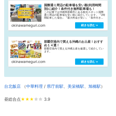
国際通り周辺の駐車場を安い順(利用時間
別)に紹介！条件付き無料駐車場も！
この記事では沖縄県那覇市にある観光スポット国際
通り周辺の駐車場を安い順に紹介しています。『2時
間駐車した場合』『最大料金が安い』『条件付き無
料』と3つの条件に分けて安い順にまとめていますの
で、国際通り観光の際にご活用ください！
okinawameguri.com
那覇空港内で買える沖縄のお土産！おすす
め１４選！
那覇空港内で買える沖縄土産を厳選して紹介してい
ます。
okinawameguri.com
台北飯店
（
中華料理
/
県庁前駅
、
美栄橋駅
、
旭橋駅
）
昼総合点
★★★
☆☆
3.9