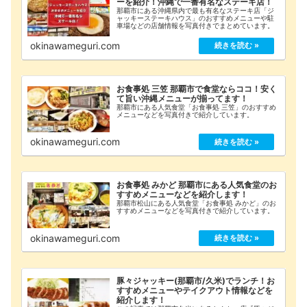
ーを紹介！沖縄で一番有名なステーキ店！
那覇市にある沖縄県内で最も有名なステーキ店「ジ
ャッキーステーキハウス」のおすすめメニューや駐
車場などの店舗情報を写真付きでまとめています。
okinawameguri.com
お食事処 三笠 那覇市で食堂ならココ！安く
て旨い沖縄メニューが揃ってます！
那覇市にある人気食堂「お食事処 三笠」のおすすめ
メニューなどを写真付きで紹介しています。
okinawameguri.com
お食事処 みかど 那覇市にある人気食堂のお
すすめメニューなどを紹介します！
那覇市松山にある人気食堂「お食事処 みかど」のお
すすめメニューなどを写真付きで紹介しています。
okinawameguri.com
豚々ジャッキー(那覇市/久米)でランチ！お
すすめメニューやテイクアウト情報などを
紹介します！