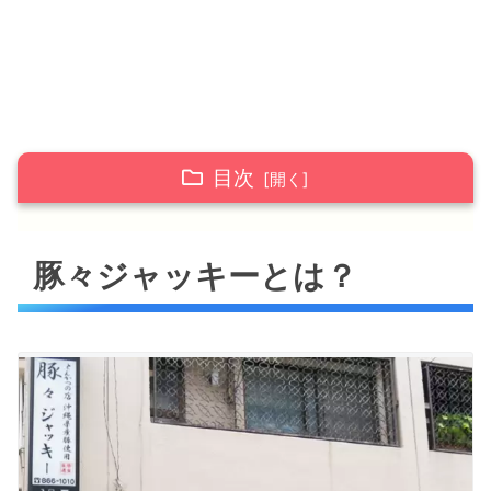
目次
豚々ジャッキーとは？
豚々ジャッキーとは？
豚々ジャッキーのおすすめメニュー！テイクア
ウトは可能？
あぐーヒレかつ
エビフライ
ロースカツ(やんばる島豚)
豚々ジャッキー 店舗情報