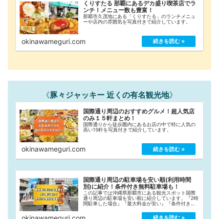
くりすたる 那覇にあるデカ盛り喫茶店でラ
ンチ！メニュー数も豊富！
那覇市久茂地にある「くりすたる」のランチメニュ
ーや店内の雰囲気を写真付きで紹介しています。
okinawameguri.com
《
豚々ジャッキー 近くの有名観光地
》
国際通り周辺のおすすめグルメ！超人気店
のみ１５軒まとめ！
国際通りから徒歩圏内にあるお店の中で特に人気の
高い15軒を写真付きで紹介しています。
okinawameguri.com
国際通り周辺の駐車場を安い順(利用時間
別)に紹介！条件付き無料駐車場も！
この記事では沖縄県那覇市にある観光スポット国際
通り周辺の駐車場を安い順に紹介しています。『2時
間駐車した場合』『最大料金が安い』『条件付き無
料』と3つの条件に分けて安い順にまとめていますの
で、国際通り観光の際にご活用ください！
okinawameguri.com