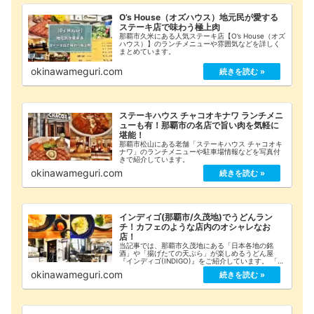
O’s House（オズハウス）地元民が愛する
ステーキ店で味わう極上肉
那覇市久米にある人気ステーキ店【O’s House（オズ
ハウス）】のランチメニューや雰囲気などを詳しく
まとめています。
okinawameguri.com
ステーキハウス チャコオキナワ ランチメニ
ューも有！那覇市の名店で旨い肉を気軽に
堪能！
那覇市松山にある老舗「ステーキハウス チャコオキ
ナワ」のランチメニューや駐車場情報などを写真付
きで紹介しています。
okinawameguri.com
インディゴ(那覇市/久茂地)でうどんラン
チ！カフェのような店内のオシャレなお
店！
当記事では、那覇市久茂地にある「日本各地の銘
酒」や「揚げたての天ぷら」が楽しめるうどん屋
『インディゴ(INDIGO)』をご紹介しています。 「お
すすめメニュー」や「詳細な店舗情報」をまとめて
okinawameguri.com
みましたのでご覧下さい！