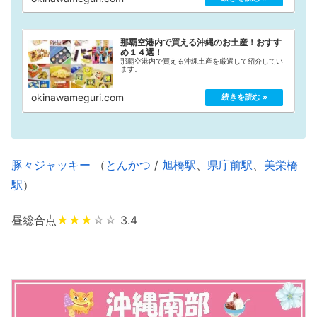
那覇空港内で買える沖縄のお土産！おすす
め１４選！
那覇空港内で買える沖縄土産を厳選して紹介してい
ます。
okinawameguri.com
豚々ジャッキー
（
とんかつ
/
旭橋駅
、
県庁前駅
、
美栄橋
駅
）
昼総合点
★★★
☆☆
3.4