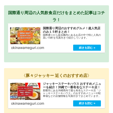
国際通り周辺の人気飲食店だけをまとめた記事はコチ
ラ！
国際通り周辺のおすすめグルメ！超人気店
のみ１５軒まとめ！
国際通りから徒歩圏内にあるお店の中で特に人気の
高い15軒を写真付きで紹介しています。
okinawameguri.com
《
豚々ジャッキー 近くのおすすめ店
》
ジャッキーステーキハウス おすすめメニュ
ーを紹介！沖縄で一番有名なステーキ店！
那覇市にある沖縄県内で最も有名なステーキ店「ジ
ャッキーステーキハウス」のおすすめメニューや駐
車場などの店舗情報を写真付きでまとめています。
okinawameguri.com