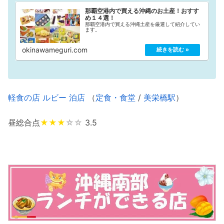
那覇空港内で買える沖縄のお土産！おすす
め１４選！
那覇空港内で買える沖縄土産を厳選して紹介してい
ます。
okinawameguri.com
軽食の店 ルビー 泊店
（
定食・食堂
/
美栄橋駅
）
昼総合点
★★★
☆☆
3.5