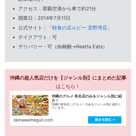
アクセス：那覇空港から車で約21分
開業日：2014年7月11日
公式サイト：「
軽食の店ルビー 宜野湾店
」
テイクアウト：可
デリバリー：可（
出前館
→Reatta Eats）
沖縄の超人気店だけを【ジャンル別】にまとめた記事
はこちら！
沖縄のグルメ 有名店のみをジャンル別に紹
介！
沖縄の有名店（グルメ）のみをジャンル別に紹介し
ています。
okinawameguri.com