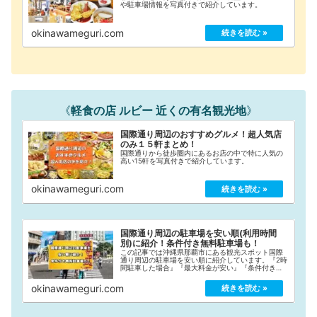
や駐車場情報を写真付きで紹介しています。
okinawameguri.com
《
軽食の店 ルビー 近くの有名観光地
》
国際通り周辺のおすすめグルメ！超人気店
のみ１５軒まとめ！
国際通りから徒歩圏内にあるお店の中で特に人気の
高い15軒を写真付きで紹介しています。
okinawameguri.com
国際通り周辺の駐車場を安い順(利用時間
別)に紹介！条件付き無料駐車場も！
この記事では沖縄県那覇市にある観光スポット国際
通り周辺の駐車場を安い順に紹介しています。『2時
間駐車した場合』『最大料金が安い』『条件付き無
料』と3つの条件に分けて安い順にまとめていますの
で、国際通り観光の際にご活用ください！
okinawameguri.com