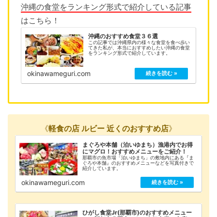
沖縄の食堂をランキング形式で紹介している記事
はこちら！
沖縄のおすすめ食堂３６選
この記事では沖縄県内の様々な食堂を食べ歩い
てきた私が、本当におすすめしたい沖縄の食堂
をランキング形式で紹介しています。
okinawameguri.com
《
軽食の店 ルビー 近くのおすすめ店
》
まぐろや本舗（泊いゆまち）漁港内でお得
にマグロ！おすすめメニューをご紹介！
那覇市の魚市場「泊いゆまち」の敷地内にある『ま
ぐろや本舗』のおすすめメニューなどを写真付きで
紹介しています。
okinawameguri.com
ひがし食堂Jr(那覇市)のおすすめメニュー