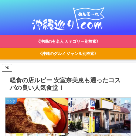
《沖縄の有名人 カテゴリー別検索》
《沖縄のグルメ ジャンル別検索》
PR
軽食の店ルビー 安室奈美恵も通ったコス
パの良い人気食堂！
ランチ