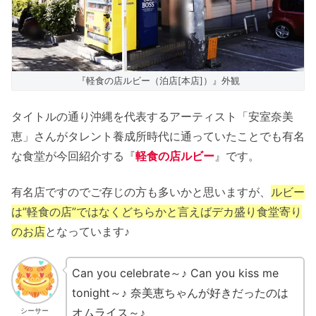
『軽食の店ルビー（泊店[本店]）』外観
タイトルの通り沖縄を代表するアーティスト「安室奈美
恵」さんがタレント養成所時代に通っていたことでも有名
な食堂が今回紹介する『
軽食の店ルビー
』です。
有名店ですのでご存じの方も多いかと思いますが、
ルビー
は”軽食の店”ではなくどちらかと言えばデカ盛り食堂寄り
のお店
となっています♪
Can you celebrate～♪ Can you kiss me
tonight～♪ 奈美恵ちゃんが好きだったのは
オムライス～♪
シーサー