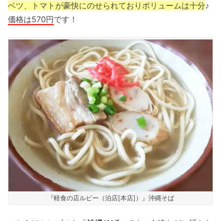
ベツ、トマトが豪快にのせられておりボリュームは十分
♪
価格は570円
です！
『軽食の店ルビー（泊店[本店]）』沖縄そば