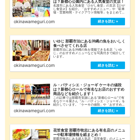
は？新都心公園内にある人気食堂の支店！
名護市にある人気食堂「ひがし食堂」の支店【ひが
し食堂Jr】を紹介。「おすすめメニュー」や「駐車
場・営業時間・テイクアウト情報等」をまとめてい
ます。
okinawameguri.com
いゆじ 那覇市泊にある沖縄の魚をおいしく
食べさせてくれる店
那覇市泊にある沖縄の魚を堪能できる名店「いゆ
じ」のおすすめメニューなどを写真付きで紹介して
います。
okinawameguri.com
ル・パティシエ・ジョーギ ケーキの値段
は？新都心ロールで有名なお店のおすすめ
商品などを紹介します！
この記事では那覇市安謝にある”新都心ロール”で有
名なケーキ屋さん『ル・パティシエ・ジョーギ』を
紹介しています。「ケーキの値段」や「おすすめ商
品」「詳細な店舗情報」などをまとめてみましたの
okinawameguri.com
でご覧ください！
花笠食堂 那覇市牧志にある有名店のメニュ
ーや駐車場情報を総まとめ！
那覇市牧志にある超人気店「花笠食堂」のメニュー