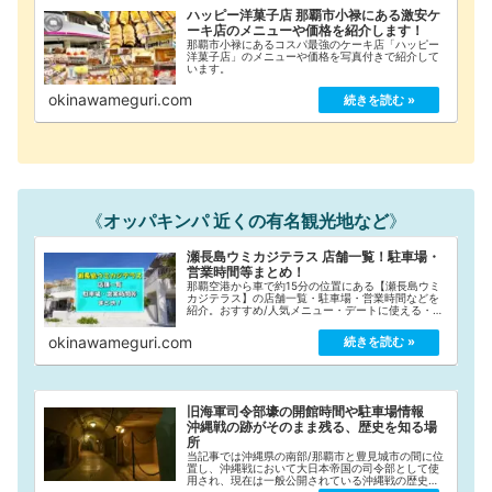
ハッピー洋菓子店 那覇市小禄にある激安ケ
ーキ店のメニューや価格を紹介します！
那覇市小禄にあるコスパ最強のケーキ店「ハッピー
洋菓子店」のメニューや価格を写真付きで紹介して
います。
okinawameguri.com
《
オッパキンパ 近くの有名観光地など
》
瀬長島ウミカジテラス 店舗一覧！駐車場・
営業時間等まとめ！
那覇空港から車で約15分の位置にある【瀬長島ウミ
カジテラス】の店舗一覧・駐車場・営業時間などを
紹介。おすすめ/人気メニュー・デートに使える・子
連れでも利用できる・テイクアウト（持ち帰り）対
応・ランチにおすすめ等の情報もお店ごとに記載し
okinawameguri.com
ています。
旧海軍司令部壕の開館時間や駐車場情報
沖縄戦の跡がそのまま残る、歴史を知る場
所
当記事では沖縄県の南部/那覇市と豊見城市の間に位
置し、沖縄戦において大日本帝国の司令部として使
用され、現在は一般公開されている沖縄戦の歴史を
学べる場所『旧海軍司令部壕』をご紹介していま