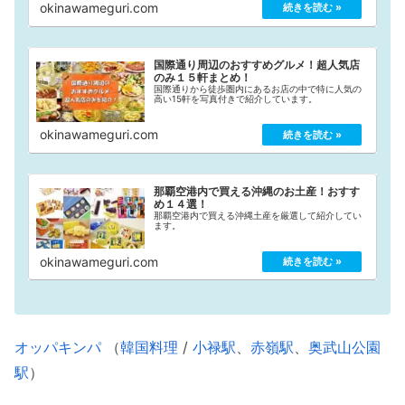
okinawameguri.com
す。
国際通り周辺のおすすめグルメ！超人気店
のみ１５軒まとめ！
国際通りから徒歩圏内にあるお店の中で特に人気の
高い15軒を写真付きで紹介しています。
okinawameguri.com
那覇空港内で買える沖縄のお土産！おすす
め１４選！
那覇空港内で買える沖縄土産を厳選して紹介してい
ます。
okinawameguri.com
オッパキンパ
（
韓国料理
/
小禄駅
、
赤嶺駅
、
奥武山公園
駅
）