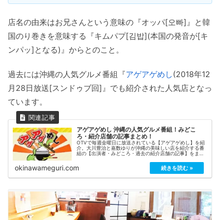
店名の由来はお兄さんという意味の『オッパ[오빠]』と韓
国のり巻きを意味する『キムパプ[김밥](本国の発音が[キ
ンパッ]となる)』からとのこと。
過去には沖縄の人気グルメ番組『
アゲアゲめし
(2018年12
月28日放送[スンドゥブ回]』でも紹介された人気店となっ
ています。
アゲアゲめし 沖縄の人気グルメ番組！みどこ
ろ・紹介店舗の記事まとめ！
OTVで毎週金曜日に放送されている【アゲアゲめし】を紹
介。大川豊治と嘉数ゆりが沖縄の美味しい店を紹介する番
組の【出演者・みどころ・過去の紹介店舗の記事】をまと
めています。
okinawameguri.com