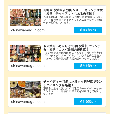
肉御殿 糸満本店 焼肉＆ステーキランチや食
べ放題・テイクアウトもある肉天国！
糸満市西崎町にある焼肉店「肉御殿 糸満本店」のラ
ンチ・食べ放題・テイクアウトメニューなどを画像
付きで紹介しています。
okinawameguri.com
炭火焼肉いちゃりば兄弟(糸満市)でランチ
食べ放題！コスパ最高の優良店！
この記事では糸満市西崎にある安くて旨いと評判の
「ランチ＆ディナーバイキング」や「お得な定食メ
ニュー」も揃う焼肉店『炭火焼肉いちゃりば兄弟』
を紹介しています。「ランチメニュー」や「詳細な
店舗情報」をまとめてみましたのでご覧ください！
okinawameguri.com
チャイディー 那覇にあるタイ料理店でラン
チバイキングを堪能！
那覇市にある人気のタイ料理店「チャイディー」の
ランチメニューや店内の雰囲気を写真付きで紹介し
ています。
okinawameguri.com