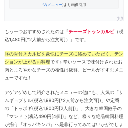
ジ/メニュー
)より画像引用
もう一つおすすめされたのは『
チーーズトゥンカルビ
（税
込1,480円[*2人前から注文可]）』です。
豚の骨付きカルビを豪快にチーズに絡めていただく、テン
ションが上がるお料理
です♪ 辛いソースで味付けされたお
肉とまろやかなチーズの相性は抜群。ビールがすすむメニ
ューですね！
アゲアゲめしで紹介されたメニューの他にも、人気の「サ
ムギョプサル(税込1,980円[*2人前から注文可])」や定番
の「トッポギ(税込1,800円[2人前])」、大きな韓国餃子の
「マンドゥ(税込490円[4個])」など、様々な絶品韓国料理
が揃う『オッパキンパ』へ是非行ってみてはいかがでしょ