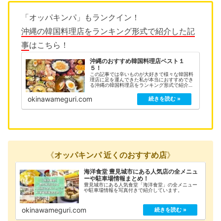
「オッパキンパ」もランクイン！
沖縄の韓国料理店をランキング形式で紹介した記
事
はこちら！
沖縄のおすすめ韓国料理店ベスト１
５！
この記事では辛いものが大好きで様々な韓国料
理店に足を運んできた私が本当におすすめでき
る沖縄の韓国料理店をランキング形式で紹介さ
せていただいています！
okinawameguri.com
《
オッパキンパ 近くのおすすめ店
》
海洋食堂 豊見城市にある人気店の全メニュ
ーや駐車場情報まとめ！
豊見城市にある人気食堂「海洋食堂」の全メニュー
や駐車場情報を写真付きで紹介しています。
okinawameguri.com