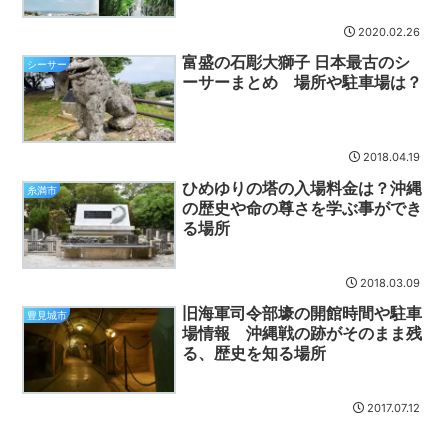
2020.02.26
富盛の石彫大獅子 日本最古のシ
シーサー
ーサーまとめ 場所や駐車場は？
2018.04.19
ひめゆりの塔の入場料金は？沖縄
糸満市
の歴史や命の尊さを学ぶ事ができ
る場所
2018.03.09
旧海軍司令部壕の開館時間や駐車
豊見城市
場情報 沖縄戦の跡がそのまま残
る、歴史を知る場所
2017.07.12