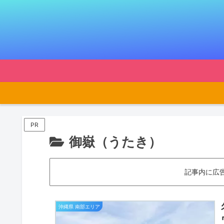
PR
御嶽（うたき）
記事内に広
沖縄県 南部エリア