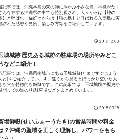
当記事では、沖縄本島の東の沖に浮かぶ小さな島。神様がたく
さん存在する沖縄県の中でも特別視され、人々からは【神の
島】と呼ばれ、猫好きからは【猫の島】と呼ばれる久高島に実
際訪れた感想や見所、楽しみ方等をご紹介しています。
2019.12.03
玉城城跡 歴史ある城跡の駐車場の場所やみどこ
ろなどご紹介！
当記事では、沖縄県南城市にある玉城城跡(たまぐすぐじょう
あと)をご紹介しています。遠くから見るとぽっかり空いた大
きな穴が特徴的な城跡です。この記事では、玉城城跡の歴史や
城門までの道のり/駐車場などをまとめています。
2018.09.18
斎場御嶽(せいふぁーうたき)の営業時間や料金
は？沖縄の聖域を正しく理解し、パワーをもら
おう！