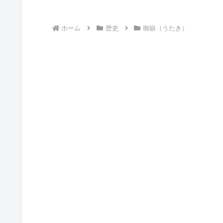
ホーム
歴史
御嶽（うたき）