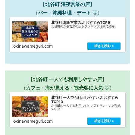
【
北谷町 深夜営業の店
】
（
バー
・
沖縄料理
・
デート
等）
北谷町 深夜営業の店 おすすめTOP6
北谷町の深夜営業の店をランキング形式で紹介。
okinawameguri.com
【
北谷町 一人でも利用しやすい店
】
（
カフェ
・
海が見える
・
観光客に人気
等）
北谷町 一人でも利用しやすい店 おすすめ
TOP10
北谷町の一人でも利用しやすい店をランキング形式
で紹介。
okinawameguri.com