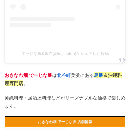
でーじな豚&鶏力(@dejinaton)がシェアした投稿
おきなわ畑 でーじな豚
は
北谷町
美浜にある
島豚
＆沖縄料
理専門店
。
沖縄料理・居酒屋料理などがリーズナブルな価格で楽しめ
ます。
おきなわ畑 でーじな豚 店舗情報