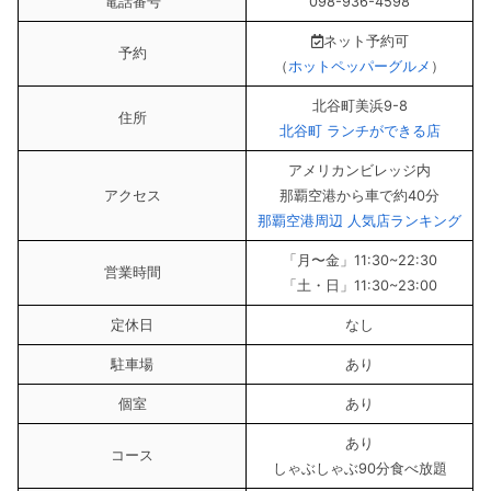
電話番号
098-936-4598
ネット予約可
予約
（
ホットペッパーグルメ
）
北谷町美浜9-8
住所
北谷町 ランチができる店
アメリカンビレッジ内
アクセス
那覇空港から車で約40分
那覇空港周辺 人気店ランキング
「月〜金」11:30~22:30
営業時間
「土・日」11:30~23:00
定休日
なし
駐車場
あり
個室
あり
あり
コース
しゃぶしゃぶ90分食べ放題