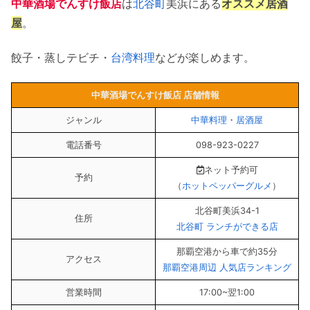
中華酒場でんすけ飯店
は
北谷町
美浜にある
オススメ居酒
屋
。
餃子・蒸しテビチ・
台湾料理
などが楽しめます。
中華酒場でんすけ飯店 店舗情報
ジャンル
中華料理
・
居酒屋
電話番号
098-923-0227
ネット予約可
予約
（
ホットペッパーグルメ
）
北谷町美浜34-1
住所
北谷町 ランチができる店
那覇空港から車で約35分
アクセス
那覇空港周辺 人気店ランキング
営業時間
17:00~翌1:00