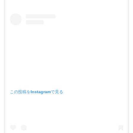
1位 THE CALIF KITCHEN OKINAWA
アメリカンビレッジ周辺の人気店 まとめ
この投稿をInstagramで見る