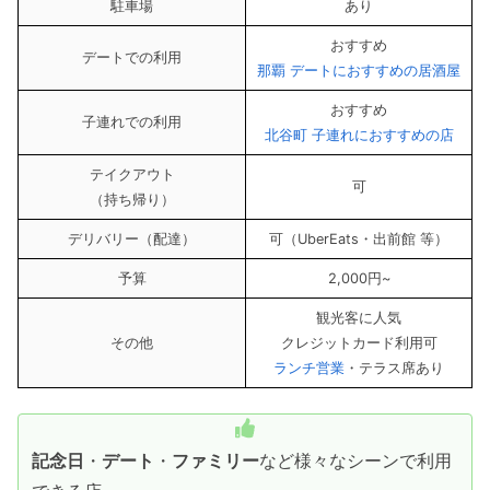
駐車場
あり
おすすめ
デートでの利用
那覇 デートにおすすめの居酒屋
おすすめ
子連れでの利用
北谷町 子連れにおすすめの店
テイクアウト
可
（持ち帰り）
デリバリー（配達）
可（UberEats・出前館 等）
予算
2,000円~
観光客に人気
その他
クレジットカード利用可
ランチ営業
・テラス席あり
記念日
・
デート
・
ファミリー
など様々なシーンで利用