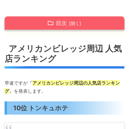
目次
アメリカンビレッジ周辺 人気店ランキング
アメリカンビレッジ周辺 人気
10位 トンキュホテ
店ランキング
9位 JUMBO STEAK HAN’S 北谷デポセン
トラル店
8位 Horizon Curry Works Okinawa
7位 中華酒場でんすけ飯店
早速ですが『
アメリカンビレッジ周辺の人気店ランキン
グ
』を発表します。
6位 おきなわ畑 でーじな豚
5位 レッドロブスター 沖縄北谷店
10位 トンキュホテ
4位 DOUBLE DECKER
3位 コレンテ
2位 焼肉 福牛