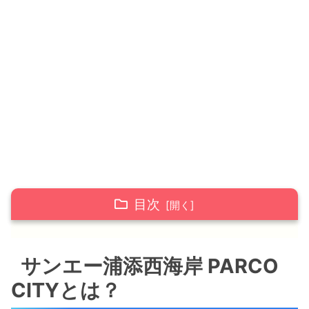
目次
サンエー浦添西海岸 PARCO CITYとは？
サンエー浦添西海岸 PARCO
2019年6月27日グランドオープン！！
CITYとは？
サンエー浦添西海岸 PARCO CITYのロゴ
の意味