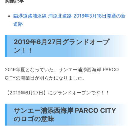
関連記事
PINK latte
VOLCAN&APHRODITE
臨港道路浦添線 浦添北道路 2018年3月18日開通の新
AIMER
道路
MEDOC
GUESS
2019年6月27日グランドオープ
ン！！
チャンピオン
PLST
SPINNS
2019年夏となっていた、サンエー浦添西海岸 PARCO
Top of the hill
CITYの開業日が明らかになりました。
A｜X ARMANI EXCHANFGE
【2019年6月27日】にグランドオープンです！！
LEVIS STORE
にゃーSHOP
サンエー浦添西海岸 PARCO CITY
Liberte
のロゴの意味
HUF