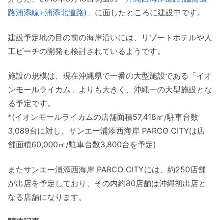
路浦添線+浦添北道路)
」に面したところに建設中です。
島村楽器
ユナイテッド・シネマ
建設予定地の目の前の海岸沿いには、リゾートホテルや人
一風堂
工ビーチの開発も検討されているようです。
広島汁なし担担麺くにまつ＆韓美苑
みっちゃん総本店監修 元祖広島お好
施設の規模は、現在沖縄県で一番の大型施設である「イオ
み焼物語
ンモールライカム」よりも大きく、沖縄一の大型施設とな
る予定です。
洋食 YOSHIMI
*(イオンモールライカムの店舗面積57,418㎡/駐車台数
博多天ぷら たかお
3,089台に対し、サンエー浦添西海岸 PARCO CITYは店
ELK NEW YORK BRUNCH
舗面積60,000㎡/駐車台数3,800台を予定)
上島珈琲店
ナナズグリーンティー
またサンエー浦添西海岸 PARCO CITYには、約250店舗
リトルマーメイド
が出店を予定しており、その内約80店舗は沖縄初出店と
リンツ ショコラ カフェ
なる店舗になります。
RETRO GIRL