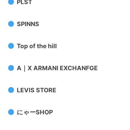
PLST
SPINNS
Top of the hill
A｜X ARMANI EXCHANFGE
LEVIS STORE
にゃーSHOP