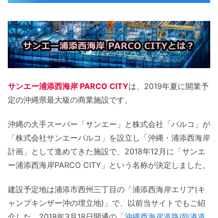
サンエー浦添西海岸 PARCO CITYのコン
セプトは？
サンエー浦添西海岸 PARCO CITY特徴は？
サンエー浦添西海岸 PARCO CITYに出店予定
の店舗一覧
サンエー浦添西海岸 PARCO CITY
は、2019年夏に開業予
沖縄初出店の店舗一覧
定の沖縄県最大級の商業施設です。
atmos
沖縄の大手スーパー「サンエー」と株式会社「パルコ」が
FURLA
「株式会社サンエーパルコ」を設立し「沖縄・浦添西海岸
MHL
計画」として進めてきた施設で、2018年12月に「サンエ
ZARA
ー浦添西海岸PARCO CITY」という名称が決定しました。
アーバンリサーチドアーズ
アカチャンホンポ
建設予定地は浦添市西州三丁目の「浦添西海岸エリア(キ
トミージーンズ
ャンプキンザー沖の埋立地)」で、以前当サイトでもご紹
HMV&BOOKS
介した、2018年3月18日開通の「
沖縄西海岸道路(臨港道