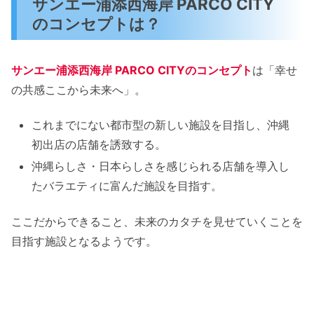
サンエー浦添西海岸 PARCO CITY
NYX Professionnal Makeup
のコンセプトは？
SABON
RE:MAKE
サンエー浦添西海岸 PARCO CITYのコンセプト
は「幸せ
琉球真珠
の共感ここから未来へ」。
festaria voyage
アネモネ
これまでにない都市型の新しい施設を目指し、沖縄
初出店の店舗を誘致する。
ポーカーフェイス
沖縄らしさ・日本らしさを感じられる店舗を導入し
override
たバラエティに富んだ施設を目指す。
CAVA CAVA/あしながおじさん
Maker’s Watch Knot
ここだからできること、未来のカタチを見せていくことを
MSPC PRODUCT sort
目指す施設となるようです。
マンハッタンポーテージ オキナワ
キャスキッドソン
POTR