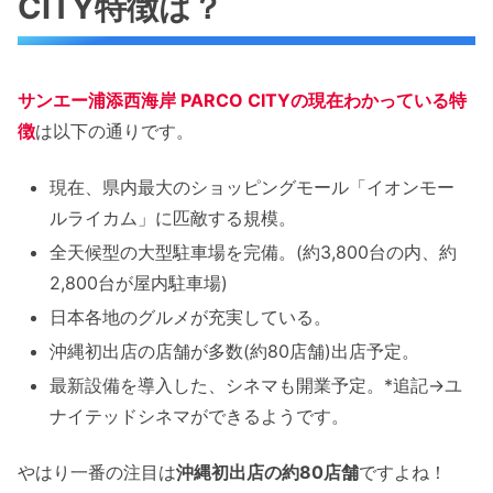
CITY特徴は？
廻転寿司 まぐろ問屋 三浦三崎港 恵
博多めんたいやまや食堂
CAFE＆DINING OMS
サンエー浦添西海岸 PARCO CITYの現在わかっている特
徴
は以下の通りです。
パンダエクスプレス
タリーズコーヒー＆TEA
現在、県内最大のショッピングモール「イオンモー
サンマルクカフェ
ルライカム」に匹敵する規模。
シュクレ
全天候型の大型駐車場を完備。(約3,800台の内、約
リトルマーメイド
2,800台が屋内駐車場)
ワンダーフルーツ
日本各地のグルメが充実している。
ぐりこ・や
沖縄初出店の店舗が多数(約80店舗)出店予定。
BAKE CHEESE TART
最新設備を導入した、シネマも開業予定。*追記→ユ
杉養蜂園
ナイテッドシネマができるようです。
ゆずり葉
やはり一番の注目は
沖縄初出店の約80店舗
ですよね！
ユナイテッドシネマ