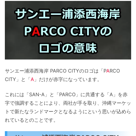
petit main
LOVETOXIC
WELLWHOLE
マーキーズ
BeBe Petits Pois Vert
アンパンマンキッズコレクション
ディファレンス
グラニフ
サンエー浦添西海岸 PARCO CITYのロゴは「P
A
RCO
ピーチジョン
CITY」と「
A
」だけが赤字になっています。
aimmerfeel
これには「SAN-A」と「PARCO」に共通する「A」を赤
san-ai Resort
字で強調することにより、両社が手を取り、沖縄マーケッ
BABYDOLL
トで新たなランドマークとなるようにという思いが込めら
ゆいきもの 愛美
れているとのことです。
cosmeteria
フルーツギャザリング