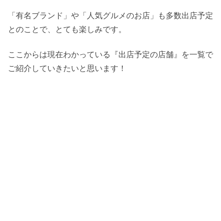
中央コンタクト
「有名ブランド」や「人気グルメのお店」も多数出店予定
楽天モバイル
とのことで、とても楽しみです。
うみそら眼科
ここからは現在わかっている『出店予定の店舗』を一覧で
沖縄最大級の店舗一覧
ご紹介していきたいと思います！
H&M
ABC-MART グランドステージ
その他の店舗一覧
CASA DE JOIA（カサ デ ジョイア）
namco
あざみ屋
コーラリア
叙々苑
ゴンチャ
東急ハンズ