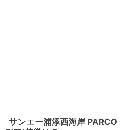
コレクターズ
WHITECLOSET
Hersghel Supply
PLAZA
フララニハワイ
3COINS+Plus
STARRY☆HOME
DOCTORAIR
UNiCASE
be-SPORTS+
クイックシルバーストア
THE NORTH FACE+
レゴ(R)ストア
サンエー浦添西海岸 PARCO
Lounge-T
Hobby shop G-soul