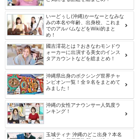
いーどぅし(沖縄)かーなーとなみな
みの本名や年齢、出身校、これま
でのアルバムなどをWiki的まと
め！
國吉澪花とは？おきなわモンドウ
ォーカーに出演する美女のインス
タアカウントなどを総まとめ！
沖縄県出身のボクシング世界チャ
ンピオン一覧！全９名をまとめて
みました！
沖縄の女性アナウンサー人気度ラ
ンキング！
玉城ティナ 沖縄のどこ出身？本名