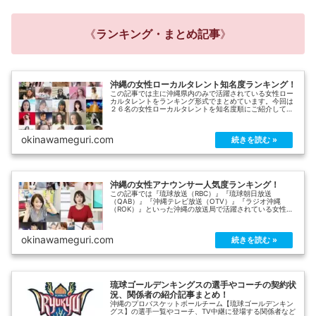
《
ランキング・まとめ記事
》
沖縄の女性ローカルタレント知名度ランキング！
この記事では主に沖縄県内のみで活躍されている女性ロー
カルタレントをランキング形式でまとめています。今回は
２６名の女性ローカルタレントを知名度順にご紹介してい
きます！*2021年現在も全国的に活躍されている沖縄出身
タレントの方は除外させていただいております。
okinawameguri.com
沖縄の女性アナウンサー人気度ランキング！
この記事では『琉球放送（RBC）』『琉球朝日放送
（QAB）』『沖縄テレビ放送（OTV）』『ラジオ沖縄
（ROK）』といった沖縄の放送局で活躍されている女性ア
ナウンサーの中で、特に人気が高い方だけをランキング形
式でまとめています。
okinawameguri.com
琉球ゴールデンキングスの選手やコーチの契約状
況、関係者の紹介記事まとめ！
沖縄のプロバスケットボールチーム【琉球ゴールデンキン
グス】の選手一覧やコーチ、TV中継に登場する関係者など