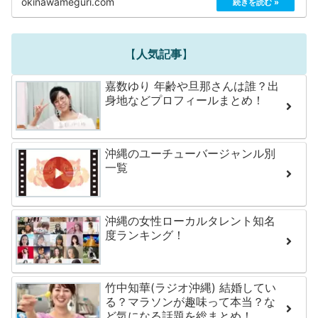
okinawameguri.com
【
人気記事
】
嘉数ゆり 年齢や旦那さんは誰？出
身地などプロフィールまとめ！
沖縄のユーチューバージャンル別
一覧
沖縄の女性ローカルタレント知名
度ランキング！
竹中知華(ラジオ沖縄) 結婚してい
る？マラソンが趣味って本当？な
ど気になる話題を総まとめ！