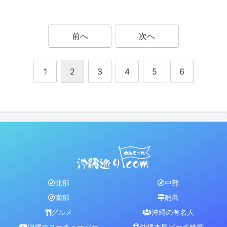
前へ
次へ
1
2
3
4
5
6
北部
中部
南部
離島
グルメ
沖縄の有名人
沖縄のユーチューバー
沖縄本島ビーチ検索