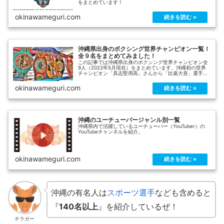
をまとめています！
okinawameguri.com
沖縄県出身のボクシング世界チャンピオン一覧！
全９名をまとめてみました！
この記事では沖縄県出身のボクシング世界チャンピオン全
9人（2022年5月現在）をまとめています。沖縄初の世界
チャンピオン「具志堅用高」さんから「比嘉大吾」選手ま
で、世界タイトルを獲得した順にプロフィールや画像、試
合動画などを交えて紹介しています！
okinawameguri.com
沖縄のユーチューバージャンル別一覧
沖縄県内で活躍しているユーチューバー（YouTuber）の
YouTubeチャンネルを紹介。
okinawameguri.com
沖縄の有名人は
スポーツ選手
なども含めると
『
140名以上
』を紹介しているぜ！
チラガー