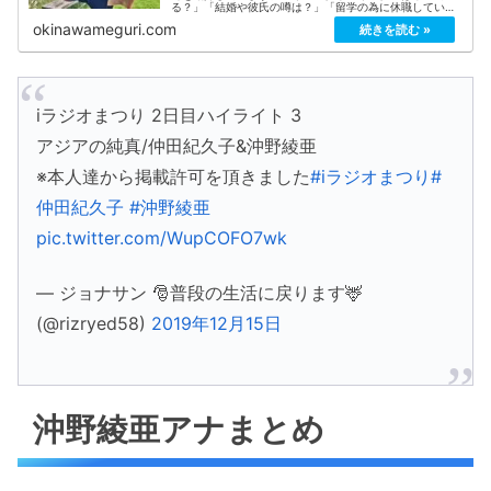
る？」「結婚や彼氏の噂は？」「留学の為に休職していた
って本当？」などの気になる話題をぎゅっとまとめてみま
okinawameguri.com
した！
iラジオまつり 2日目ハイライト 3
アジアの純真/仲田紀久子&沖野綾亜
※本人達から掲載許可を頂きました
#iラジオまつり
#
仲田紀久子
#沖野綾亜
pic.twitter.com/WupCOFO7wk
— ジョナサン 🎅普段の生活に戻ります🦌
(@rizryed58)
2019年12月15日
沖野綾亜アナまとめ