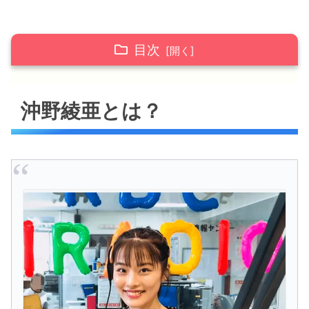
目次
沖野綾亜とは？
沖野綾亜とは？
沖野綾亜(おきのあや)が出演してるラジオ/TV
番組は？
沖野綾亜(おきのあや)はTwitterやInstagram
をやっている？
沖野綾亜 プロフィール等
沖野綾亜(おきのあや)が特技の歌を披露してる
動画
沖野綾亜アナまとめ