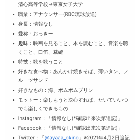
清心高等学校→東京女子大学
職業：アナウンサー(RBC琉球放送)
身長：情報なし
愛称：おっきー
趣味：映画を見ること、本を読むこと、音楽を聴
くこと、口笛、裁縫
特技：歌を歌うこと
好きな食べ物：あんかけ焼きそば、薄いタン、フ
ルーツサンド
好きなもの：海、ポムポムプリン
モットー：楽しもうと決心すれば、たいていいつ
でも楽しくできるもの
Instagram：「情報なし(*確認出来次第追記)」
Facebook：「情報なし(*確認出来次第追記)」
Twitter：「
@ayaaa_okino
」※2021年4月2日追記