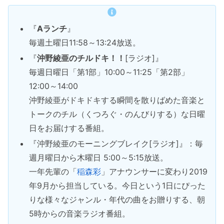
『
Aランチ
』
毎週土曜日11:58～13:24放送。
『
沖野綾亜のチルドキ！！
[ラジオ]』
毎週日曜日「第1部」10:00～11:25「第2部」
12:00～14:00
沖野綾亜がドキドキする瞬間を散りばめた音楽と
トークのチル（くつろぐ・のんびりする）な日曜
日をお届けする番組。
『沖野綾亜のモーニングブレイク[ラジオ]』：毎
週月曜日から木曜日 5:00～5:15放送。
一年先輩の「
稲森彩
」アナウンサーに変わり2019
年9月から担当している。今日という1日にぴった
りな様々なジャンル・年代の曲をお贈りする、朝
5時からの音楽ラジオ番組。