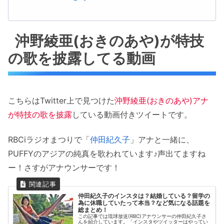
沖野綾亜(おきのあや)が特技
の歌を披露してる動画
こちらはTwitter上で見つけた
沖野綾亜(おきのあや)アナ
が特技の歌を披露
している動画付きツイートです。
RBCiラジオまつりで「
仲田紀久子
」アナと一緒に、
PUFFYのアジアの純真を歌われています♪声出てますね
ー！さすがアナウンサーです！
仲田紀久子のインスタは？結婚している？留学の
為に休職していたって本当？など気になる話題を
総まとめ！
この記事では琉球放送(RBC)アナウンサーの仲田紀久子さ
んを紹介しています。「インスタやツイッターはやってい