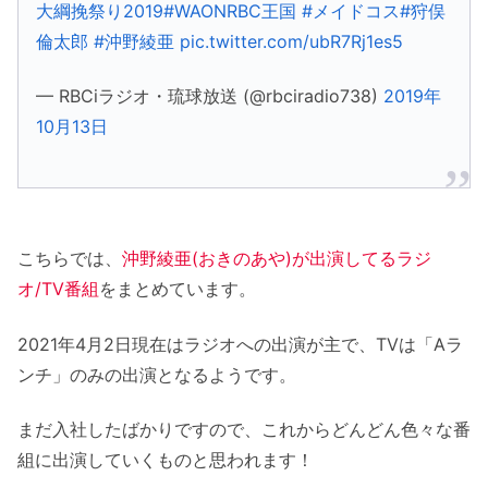
大綱挽祭り2019
#WAONRBC王国
#メイドコス
#狩俣
倫太郎
#沖野綾亜
pic.twitter.com/ubR7Rj1es5
— RBCiラジオ・琉球放送 (@rbciradio738)
2019年
10月13日
こちらでは、
沖野綾亜(おきのあや)が出演してるラジ
オ/TV番組
をまとめています。
2021年4月2日現在はラジオへの出演が主で、TVは「Aラ
ンチ」のみの出演となるようです。
まだ入社したばかりですので、これからどんどん色々な番
組に出演していくものと思われます！