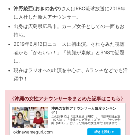
沖野綾亜(おきのあや)
さんはRBC琉球放送に2019年
に入社した新人アナウンサー。
出身は広島県広島市。カープ女子としての一面もお
持ち。
2019年6月12日ニュースに初出演。それをみた視聴
者から「かわいい！」「笑顔が素敵」とSNSで話題
に。
現在はラジオへの出演を中心に、Aランチなどでも活
躍中！
《
沖縄の女性アナウンサーをまとめた記事はこちら
》
沖縄の女性アナウンサー人気度ランキン
グ！
この記事では『琉球放送（RBC）』『琉球朝日放送
（QAB）』『沖縄テレビ放送（OTV）』『ラジオ沖
縄（ROK）』といった沖縄の放送局で活躍されてい
る女性アナウンサーの中で、特に人気が高い方だけ
をランキング形式でまとめています。
okinawameguri.com