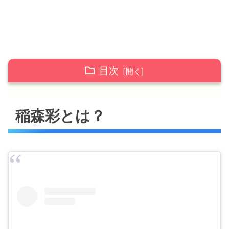
目次
稲森彩とは？
稲森彩とは？
稲森彩アナは「Instagram」や「Twitter」を
やっている？
稲森彩アナの彼氏、結婚の噂は？
稲森彩アナの現在の出演番組は？
TV
ラジオ
稲森彩アナ プロフィール等