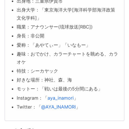
出身地：三重県伊賀市
出身大学：「東京海洋大学[海洋科学部海洋政策
文化学科]」
職業：アナウンサー(琉球放送[RBC])
身長：非公開
愛称：「あやてぃー」「いなもー」
趣味：おでかけ、カラーチャートを眺める、カラ
オケ
特技：シーカヤック
好きな場所：神社、森、海
モットー：「戦いは最後の5分間にある」
Instagram：「
aya_inamori
」
Twitter：「
@AYA_INAMORI
」