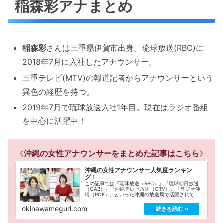
稲森彩アナまとめ
稲森彩
さんは三重県伊賀市出身。琉球放送(RBC)に
2018年7月に入社したアナウンサー。
三重テレビ(MTV)の報道記者からアナウンサーという
異色の経歴を持つ。
2019年7月で琉球放送入社1年目。現在はラジオ番組
を中心に活躍中！
《
沖縄の女性アナウンサーをまとめた記事はこちら
》
沖縄の女性アナウンサー人気度ランキン
グ！
この記事では『琉球放送（RBC）』『琉球朝日放送
（QAB）』『沖縄テレビ放送（OTV）』『ラジオ沖
縄（ROK）』といった沖縄の放送局で活躍されてい
る女性アナウンサーの中で、特に人気が高い方だけ
をランキング形式でまとめています。
okinawameguri.com