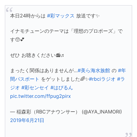
本日24時からは
#彩マックス
放送です✨
イナモチューンのテーマは「理想のプロポーズ」で
す🥺💕
ぜひ お聴きください📻♬
まったく関係はありませんが…
#美ら海水族館
の
#年
間パスポート
をゲットしました🌈✨
#rbciラジオ
#ラ
ジオ
#彩センセイ
#はぴるん
pic.twitter.com/ffpug2pirx
— 稲森彩（RBCアナウンサー） (@AYA_INAMORI)
2019年6月21日