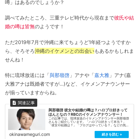
噂」はあるのでしょうか？
調べてみたところ、三重テレビ時代から現在まで
彼氏や結
婚の噂は皆無
のようです！
ただ2019年7月で沖縄に来てちょうど1年経つようですか
ら、そろそろ
沖縄のイケメンとの出会い
もあるかもしれま
せんね！
特に琉球放送には「
與那嶺啓
」アナや「
嘉大雅
」アナ(嘉
大雅アナは既婚者ですが…)など、イケメンアナウンサー
が揃っていますからね。
與那嶺啓 彼女や結婚の噂は？ハロプロ好きって
ほんとなの？RBCのイケメンアナウンサー！
この記事では、琉球放送のイケメンアナウンサー與那嶺啓
さんをご紹介しています。「ハロプロ好きって本当？」
「彼女や結婚は？」「ブログはやっている？」などの気に
なる情報をまとめています！與那嶺啓とは？與那嶺啓さん
は、北谷町出身。琉球放送のイケメン...
okinawameguri.com