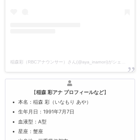
稲森彩（RBCアナウンサー）さん(@aya_inamori)がシェアした投稿
【
稲森 彩アナ プロフィールなど
】
本名：稲森 彩（いなもり あや）
生年月日：1991年7月7日
血液型：A型
星座：蟹座