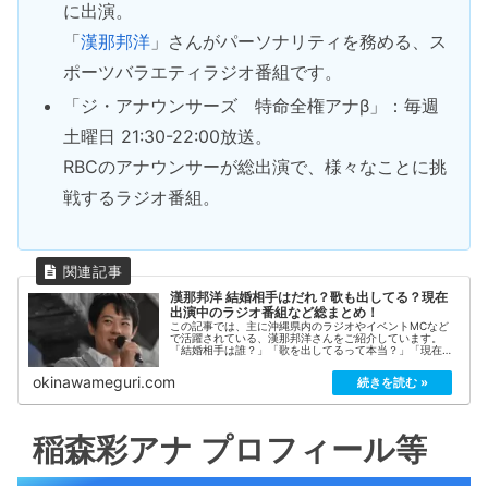
に出演。
「
漢那邦洋
」さんがパーソナリティを務める、ス
ポーツバラエティラジオ番組です。
「ジ・アナウンサーズ 特命全権アナβ」：毎週
土曜日 21:30-22:00放送。
RBCのアナウンサーが総出演で、様々なことに挑
戦するラジオ番組。
漢那邦洋 結婚相手はだれ？歌も出してる？現在
出演中のラジオ番組など総まとめ！
この記事では、主に沖縄県内のラジオやイベントMCなど
で活躍されている、漢那邦洋さんをご紹介しています。
「結婚相手は誰？」「歌を出してるって本当？」「現在出
演しているラジオやTV番組は？」「インスタ、ツイッター
などのSNSアカウントまとめ」など気になる情報を総まと
okinawameguri.com
めしてみました！
稲森彩アナ プロフィール等