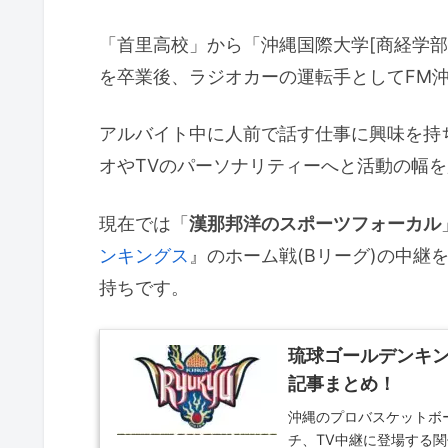
「首里高校」から「沖縄国際大学[商経学
を卒業後、ラジオカーの運転手としてFM
アルバイト中に人前で話す仕事に興味を持
オやTVのパーソナリティーへと活動の幅
現在では「
漢那邦洋のスポーツフォーカル
ンキングス
』のホーム戦(Bリーグ)の中継
持ちです。
琉球ゴールデンキ
記事まとめ！
沖縄のプロバスケットボ
チ、TV中継に登場する