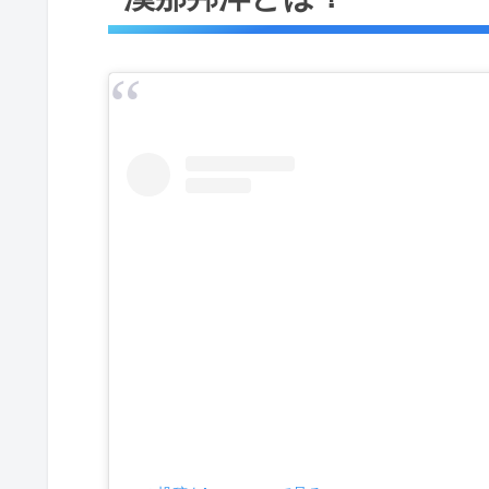
漢那邦洋の結婚相手は誰？
奥浜祥子(漢那祥子)さんのSN
漢那邦洋は歌を出してるって本当？
漢那邦洋が出演中のラジオやTV番
ラジオ
TV
漢那邦洋の「インスタ」や「ツイッ
漢那邦洋プロフィール等
漢那邦洋 まとめ