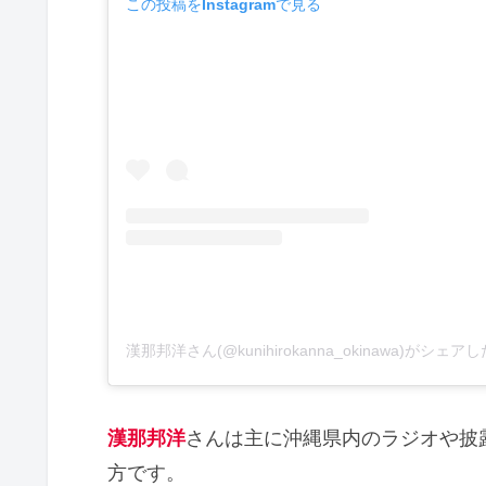
この投稿をInstagramで見る
漢那邦洋さん(@kunihirokanna_okinawa)がシェア
漢那邦洋
さんは主に沖縄県内のラジオや披
方です。