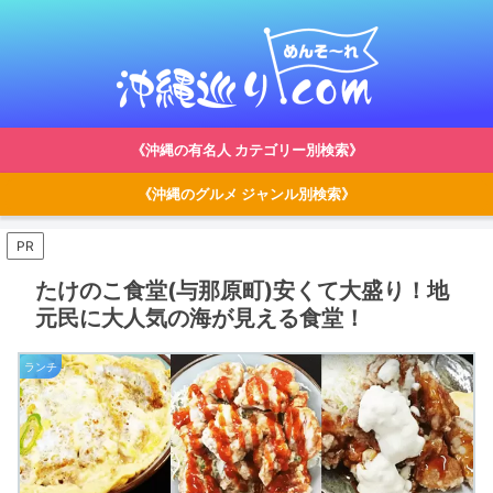
《沖縄の有名人 カテゴリー別検索》
《沖縄のグルメ ジャンル別検索》
PR
たけのこ食堂(与那原町)安くて大盛り！地
元民に大人気の海が見える食堂！
ランチ