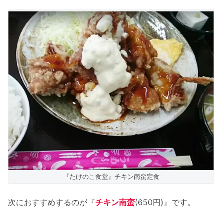
『たけのこ食堂』チキン南蛮定食
次におすすめするのが『
チキン南蛮
(650円)』です。