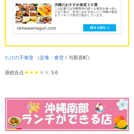
沖縄のおすすめ食堂３６選
この記事では沖縄県内の様々な食堂を食べ歩い
てきた私が、本当におすすめしたい沖縄の食堂
をランキング形式で紹介しています。
okinawameguri.com
たけの子食堂
（
定食・食堂
/ 与那原町）
昼総合点
★★★
☆☆
3.6