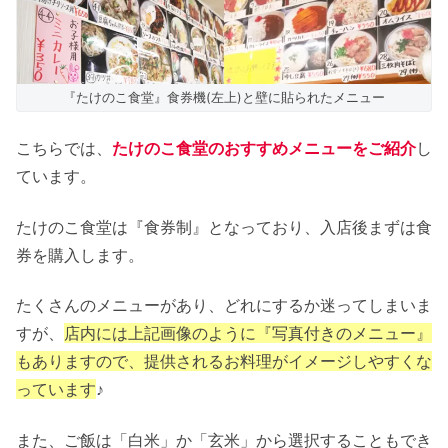
『たけのこ食堂』食券機(左上)と壁に貼られたメニュー
こちらでは、
たけのこ食堂のおすすめメニューをご紹介
し
ています。
たけのこ食堂は『食券制』となっており、入店後まずは食
券を購入します。
たくさんのメニューがあり、どれにするか迷ってしまいま
すが、
店内には上記画像のように『写真付きのメニュー』
もありますので、提供されるお料理がイメージしやすくな
っています
♪
また、ご飯は「白米」か「玄米」から選択することもでき