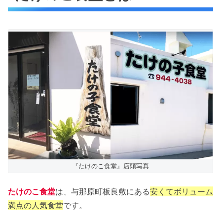
唐揚げチリソース丼
チキン南蛮
カツ丼
たけのこ食堂店舗情報
たけのこ食堂周辺地図
たけのこ食堂巡りまとめ
『たけのこ食堂』店頭写真
たけのこ食堂
は、与那原町板良敷にある
安くてボリューム
満点の人気食堂
です。