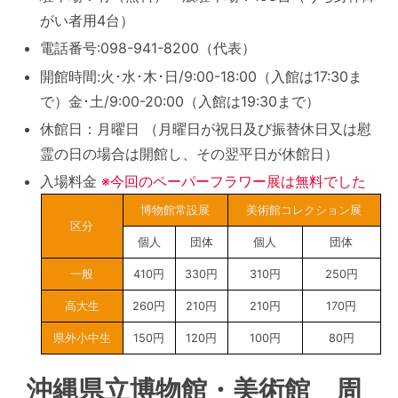
がい者用4台）
電話番号:098-941-8200（代表）
開館時間:火･水･木･日/9:00-18:00（入館は17:30ま
で）金･土/9:00-20:00（入館は19:30まで）
休館日：月曜日 （月曜日が祝日及び振替休日又は慰
霊の日の場合は開館し、その翌平日が休館日）
入場料金
※今回のペーパーフラワー展は無料でした
博物館常設展
美術館コレクション展
区分
個人
団体
個人
団体
一般
410円
330円
310円
250円
高大生
260円
210円
210円
170円
県外小中生
150円
120円
100円
80円
沖縄県立博物館・美術館 周