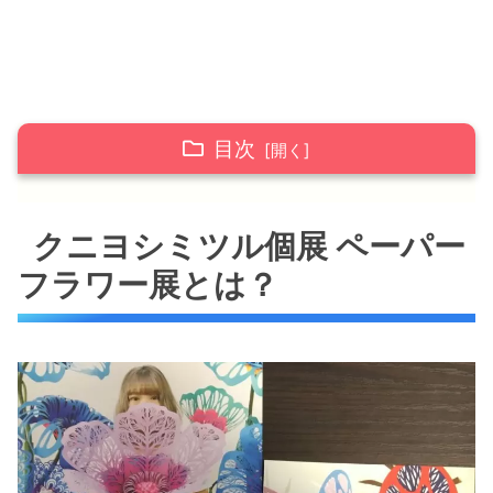
目次
クニヨシミツル個展 ペーパーフラワー展と
クニヨシミツル個展 ペーパー
は？
クニヨシミツルとは？
フラワー展とは？
様々な種類のペーパーフラワー
沖縄県立博物館・美術館 施設情報
沖縄県立博物館・美術館 周辺地図
クニヨシミツル個展 ペーパーフラワー展 巡
りまとめ