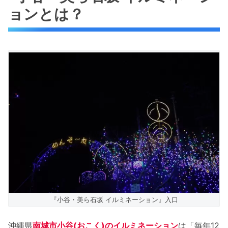
ョンとは？
報
小谷自治会の募金箱
小谷・美ら石坂 イルミネーションの開催場所
周辺地図
小谷・美ら石坂 イルミネーション巡りまとめ
『小谷・美ら石坂 イルミネーション』入口
沖縄県
南城市小谷(おこく)のイルミネーション
は「毎年12