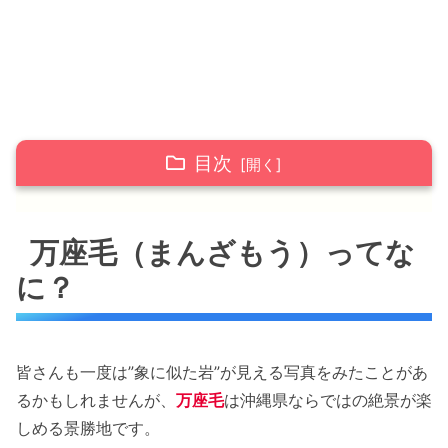
目次
万座毛（まんざもう）ってなに？
万座毛（まんざもう）ってな
万座毛の名前の由来は？
に？
万座毛の楽しみ方
万座毛施設情報
皆さんも一度は”象に似た岩”が見える写真をみたことがあ
万座毛へのアクセス
るかもしれませんが、
万座毛
は沖縄県ならではの絶景が楽
車でのアクセス
しめる景勝地です。
路線バスでのアクセス