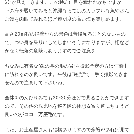
岩”が見えてきます。この時岩に目を奪われがちですが、
下の海を覗いてみると沖縄ならではのカラフルな魚やさん
ご礁を肉眼でみれるほど透明度の高い海も楽しめます。
高さ20ｍ程の絶壁からの景色は普段見ることのないもの
で、つい身を乗り出してしまいそうになりますが、柵など
がなく転落の危険もありますのでご注意を！
ちなみに有名な”象の鼻の形の岩”を撮影予定の方は午前中
に訪れるのが良いです。午後は”逆光”で上手く撮影できま
せんので注意して下さいね。
全体をのんびりみても20-30分ほどで見ることができます
ので、その他の観光地を巡る際の休憩＆寄り道にちょうど
良いのがココ！
万座毛
です。
また、お土産屋さんも結構ありますので余裕があれば見て