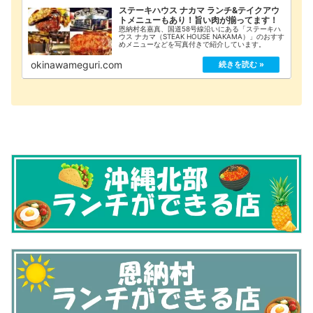
ステーキハウス ナカマ ランチ&テイクアウ
トメニューもあり！旨い肉が揃ってます！
恩納村名嘉真、国道58号線沿いにある「ステーキハ
ウス ナカマ（STEAK HOUSE NAKAMA）」のおすす
めメニューなどを写真付きで紹介しています。
okinawameguri.com