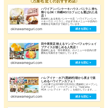
《
万座毛 近くのおすすめ店
》
ハワイアンパンケーキハウス パニラニ 持ち
帰りもOK！沖縄NO.1カフェにも選ばれた名
店！
恩納村にある有名パンケーキ店「ハワイアンパンケ
ーキハウス パニラニ」のおすすめメニューや店内の
雰囲気を写真付きで紹介しています。
okinawameguri.com
田中果実店 映えるマンゴーパフェやシェイ
ブアイスが楽しめる人気店！
恩納村にある「田中果実店」のメニューや店内の雰
囲気を写真付きで紹介しています。
okinawameguri.com
ハレアイナ・ホア(恩納村)朝から夜まで楽
しめるハワイアンカフェ！
この記事では2019年12月25日に恩納村にオープンし
たオールデイ・ハワイアンカフェ『haleʼaina
HOA（ハレアイナ・ホア）』を紹介しています。
「メニュー」や「詳細な店舗情報」をまとめてみま
したのでご覧ください！
okinawameguri.com