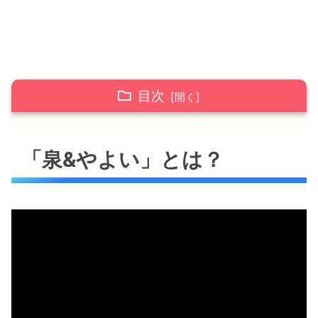
目次
「泉&やよい」とは？
「泉&やよい」とは？
沖縄ファミリーマートのCMに出演してい
た
琉神マブヤーにも出演？
「泉&やよい」は結婚しているの？
「泉&やよい」の年齢は？
「泉&やよい」出演のTV番組は？
過去出演していたTV番組