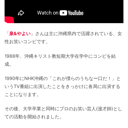
「泉&やよい」出演のラジオ番組は？
過去出演していたラジオ番組
「泉&やよい」プロフィール等
「
泉&やよい
」さんは主に沖縄県内で活躍されている、女
「泉&やよい」共通プロフィール等
性お笑いコンビです。
泉 プロフィール
やよい プロフィール
1988年、沖縄キリスト教短期大学在学中にコンビを結
成。
「泉&やよい」まとめ
1990年にNHK沖縄の「これが僕らのうちなー口だ！」と
いうTV番組に出演したことをきっかけに各局に出演する
ことになります。
その後、大学卒業と同時にプロのお笑い芸人(漫才師)とし
ての活動を開始されました。