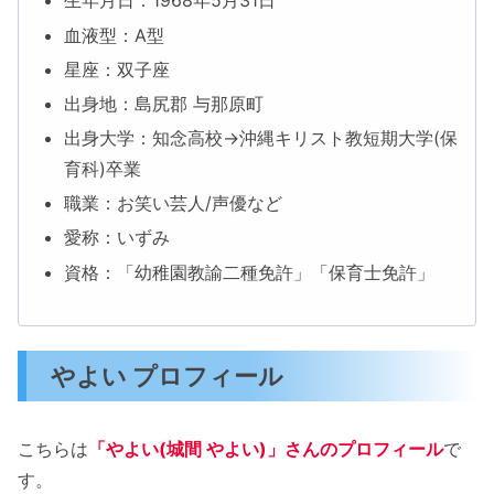
生年月日：1968年5月31日
血液型：A型
星座：双子座
出身地：島尻郡 与那原町
出身大学：知念高校→沖縄キリスト教短期大学(保
育科)卒業
職業：お笑い芸人/声優など
愛称：いずみ
資格：「幼稚園教諭二種免許」「保育士免許」
やよい プロフィール
こちらは
「やよい(城間 やよい)」さんのプロフィール
で
す。