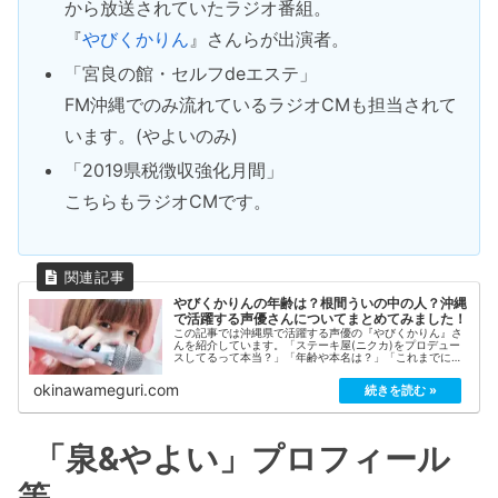
から放送されていたラジオ番組。
『
やびくかりん
』さんらが出演者。
「宮良の館・セルフdeエステ」
FM沖縄でのみ流れているラジオCMも担当されて
います。(やよいのみ)
「2019県税徴収強化月間」
こちらもラジオCMです。
やびくかりんの年齢は？根間ういの中の人？沖縄
で活躍する声優さんについてまとめてみました！
この記事では沖縄県で活躍する声優の『やびくかりん』さ
んを紹介しています。「ステーキ屋(ニクカ)をプロデュー
スしてるって本当？」「年齢や本名は？」「これまでに出
演したTV/ラジオ番組は？」など気になる情報をまとめて
みました！
okinawameguri.com
「泉&やよい」プロフィール
等