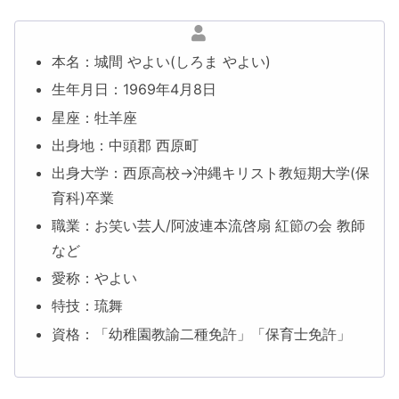
本名：城間 やよい(しろま やよい)
生年月日：1969年4月8日
星座：牡羊座
出身地：中頭郡 西原町
出身大学：西原高校→沖縄キリスト教短期大学(保
育科)卒業
職業：お笑い芸人/阿波連本流啓扇 紅節の会 教師
など
愛称：やよい
特技：琉舞
資格：「幼稚園教諭二種免許」「保育士免許」