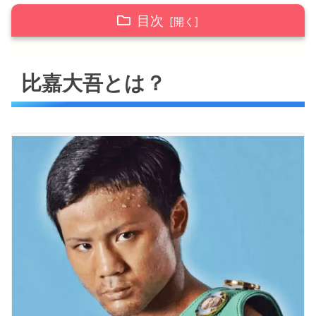
目次
比嘉大吾とは？
比嘉大吾とは？
比嘉大吾プロフィール等
比嘉大吾の現在(2021年)や今後
比嘉大吾はランキングから名前が消えた？
比嘉大吾はインスタの投稿を全て削除した？
比嘉大吾まとめ