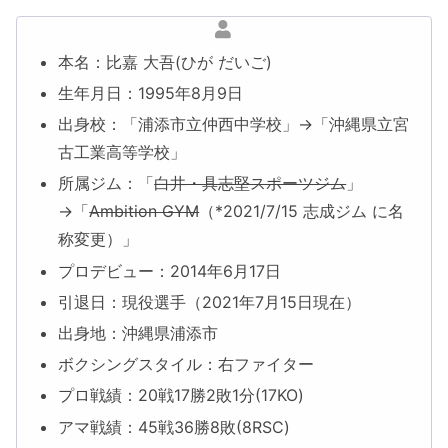
本名：比嘉 大吾(ひが だいご)
生年月日：1995年8月9日
出身校：「浦添市立仲西中学校」→「沖縄県立宮
古工業高等学校」
所属ジム：「
白井・具志堅スポーツジム
」
→「
Ambition GYM
（*2021/7/15 志成ジム に名
称変更）」
プロデビュー：2014年6月17日
引退日：現役選手（2021年7月15日現在）
出身地：沖縄県浦添市
ボクシングスタイル：右ファイター
プロ戦績：20戦17勝2敗1分(17KO)
アマ戦績：45戦36勝8敗(8RSC)