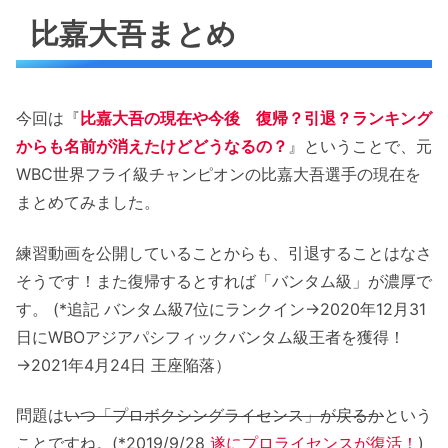
比嘉大吾まとめ
今回は『
比嘉大吾の現在や今後 復帰？引退？ランキング
からも名前が消えたけどどうなるの？
』ということで、元
WBC世界フライ級チャンピオンの比嘉大吾選手の現在を
まとめてみました。
練習動画を公開していることからも、引退することはなさ
そうです！また復帰するとすれば「バンタム級」が濃厚で
す。 (*追記 バンタム級7位にランクイン→2020年12月31
日にWBOアジアパシフィックバンタム級王者を獲得！
→2021年4月24日 王座陥落）
問題は
いつ「プロボクシングライセンス」が戻るか
という
ことですね。(*2019/9/28
遂にプロライセンスが復活！
)