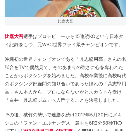
比嘉大吾
比嘉大吾
選手はプロデビューから15連続KOという日本タ
イ記録をもつ、元WBC世界フライ級チャンピオンです。
沖縄初の世界チャンピオンである「具志堅用高」さんの名
試合をTVで偶然見て、そのあまりの強さに心を奪われた
ことからボクシングを始めました。高校卒業後に高校時代
のボクシング部顧問の知り合いであった憧れの「具志堅用
高」さん本人から、プロにならないかとスカウトを受け
「白井・具志堅ジム」へ入門することを決意しました。
その後、破竹の勢いで連勝を続け2017年5月20日にメキ
シコの「ファン・エルナンデス」選手を6R2分58秒TKO