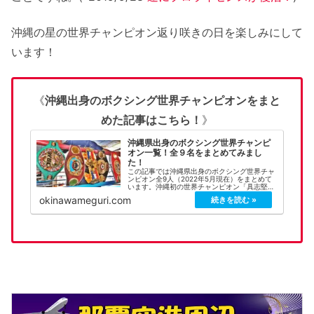
沖縄の星の世界チャンピオン返り咲きの日を楽しみにして
います！
《
沖縄出身のボクシング世界チャンピオンをまと
めた記事はこちら！
》
沖縄県出身のボクシング世界チャンピ
オン一覧！全９名をまとめてみまし
た！
この記事では沖縄県出身のボクシング世界チャ
ンピオン全9人（2022年5月現在）をまとめて
います。沖縄初の世界チャンピオン「具志堅用
高」さんから「比嘉大吾」選手まで、世界タイ
okinawameguri.com
トルを獲得した順にプロフィールや画像、試合
動画などを交えて紹介しています！