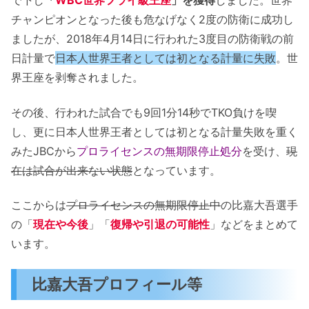
で下し
「
WBC世界フライ級王座
」を獲得
しました。世界
チャンピオンとなった後も危なげなく2度の防衛に成功し
ましたが、2018年4月14日に行われた3度目の防衛戦の前
日計量で
日本人世界王者としては初となる計量に失敗
。世
界王座を剥奪されました。
その後、行われた試合でも9回1分14秒でTKO負けを喫
し、更に日本人世界王者としては初となる計量失敗を重く
みたJBCから
プロライセンスの無期限停止処分
を受け、
現
在は試合が出来ない状態
となっています。
ここからは
プロライセンスの無期限停止中
の比嘉大吾選手
の「
現在や今後
」「
復帰や引退の可能性
」などをまとめて
います。
比嘉大吾プロフィール等