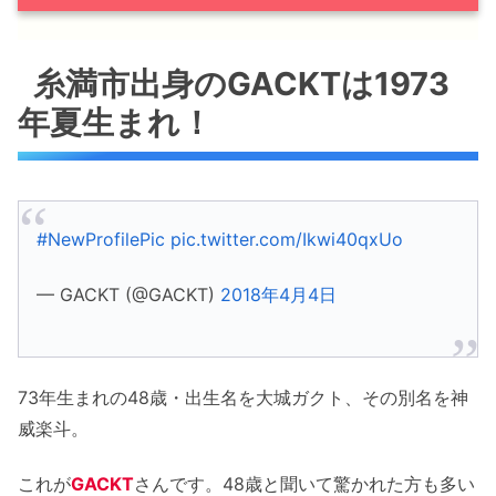
糸満市出身のGACKTは1973年夏生まれ！
糸満市出身のGACKTは1973
最近のGACKTは実業家に転身？展開中のビジ
年夏生まれ！
ネスは？
プチ情報：GACKTが話せる外国語は？
GACKT プロフィール等
#NewProfilePic
pic.twitter.com/Ikwi40qxUo
GACKT「首里城再建アイテム」の収益を寄付
— GACKT (@GACKT)
2018年4月4日
GACKT 無期限の活動休止を発表
GACKT まとめ
73年生まれの48歳・出生名を大城ガクト、その別名を神
威楽斗。
これが
GACKT
さんです。48歳と聞いて驚かれた方も多い