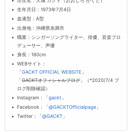
出生名：大城 ガクト（おおしろ がくと）
生年月日：1973年7月4日
血液型：A型
出身地：沖縄県糸満市
職業：シンガーソングライター、俳優、音楽プロ
デューサー、声優
身長：180cm
WEBサイト：
「
GACKT OFFICIAL WEBSITE
」
「
GACKTオフィシャルブログ
」（*2020/7/4 ブ
ログ削除確認）
Instagram：「
gackt
」
Facebook：「
@GACKTOfficialpage
」
Twitter：「
@GACKT
」