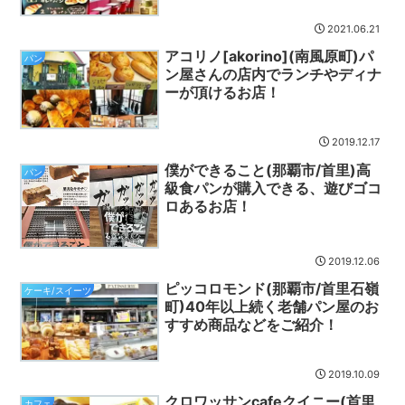
2021.06.21
アコリノ[akorino](南風原町)パ
パン
ン屋さんの店内でランチやディナ
ーが頂けるお店！
2019.12.17
僕ができること(那覇市/首里)高
パン
級食パンが購入できる、遊びゴコ
ロあるお店！
2019.12.06
ピッコロモンド(那覇市/首里石嶺
ケーキ/スイーツ
町)40年以上続く老舗パン屋のお
すすめ商品などをご紹介！
2019.10.09
クロワッサンcafeクイニー(首里
カフェ