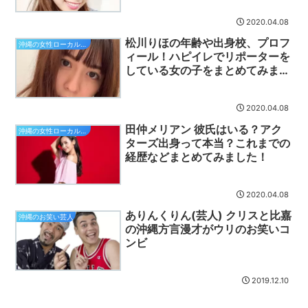
2020.04.08
松川りほの年齢や出身校、プロフ
沖縄の女性ローカルタレント
ィール！ハピイレでリポーターを
している女の子をまとめてみまし
た！
2020.04.08
田仲メリアン 彼氏はいる？アク
沖縄の女性ローカルタレント
ターズ出身って本当？これまでの
経歴などまとめてみました！
2020.04.08
ありんくりん(芸人) クリスと比嘉
沖縄のお笑い芸人
の沖縄方言漫才がウリのお笑いコ
ンビ
2019.12.10