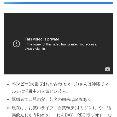
ベンビー
(大嶺 栄[おおみね たかし])さんは沖縄でマ
ルチに活躍中の人気ピン芸人。
既婚者で二児の父。芸名の由来は諸説あり。
現在は、お笑いライブ「喜笑転決(オリジン)」や「結
局飲んじゃうRadio」「わんDAY（RBCiラジオ）」な