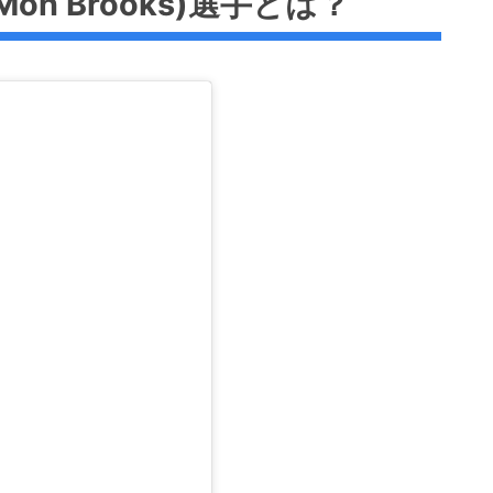
on Brooks)選手とは？
College)時代
ア『Azzurro Napoli』と契約→ヨーロ
を渡り歩く
新加入
退団→アメリカへ帰国
スト』に
oks)選手は結婚している？
)選手の「Twitter」「Facebook」
oks)選手プロフィール等
ks)選手まとめ